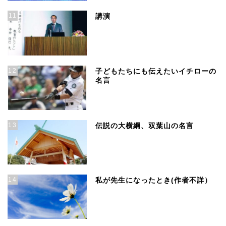
11
講演
12
子どもたちにも伝えたいイチローの
名言
13
伝説の大横綱、双葉山の名言
14
私が先生になったとき(作者不詳）