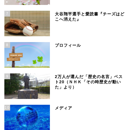
7
大谷翔平選手と愛読書『チーズはど
こへ消えた』
8
プロフィール
9
2万人が選んだ「歴史の名言」ベス
ト20（ＮＨＫ「その時歴史が動い
た」より）
10
メディア