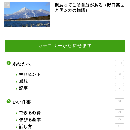
15
親あってこそ自分がある（野口英世
と母シカの物語）
カテゴリーから探せます
137
あなたへ
幸せヒント
37
感想
3
記事
66
61
いい仕事
できる心得
21
伸びる基本
29
話し方
10