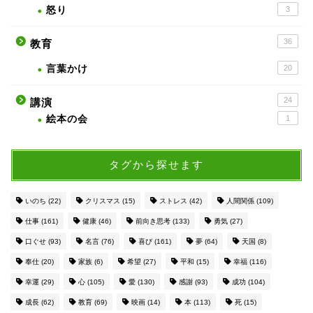
怒り
3
36
教育
言葉かけ
20
24
講演
絵本の会
1
タグから探せます
いのち
(22)
クリスマス
(15)
ストレス
(42)
人間関係
(109)
仕事
(161)
健康
(46)
前向き思考
(133)
勇気
(27)
口ぐせ
(93)
名言
(76)
喜び
(161)
夢
(64)
天国
(8)
奉仕
(20)
家族
(6)
希望
(27)
平和
(15)
幸福
(116)
幸運
(29)
心
(105)
愛
(130)
感謝
(93)
成功
(104)
成長
(62)
教育
(69)
映画
(14)
本
(113)
死
(15)