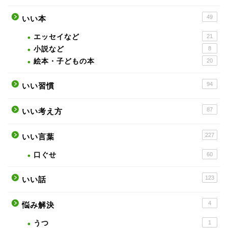
49
いい本
エッセイなど
21
小説など
8
絵本・子どもの本
20
94
いい習慣
87
いい考え方
227
いい言葉
口ぐせ
60
123
いい話
4
悩み解決
うつ
1