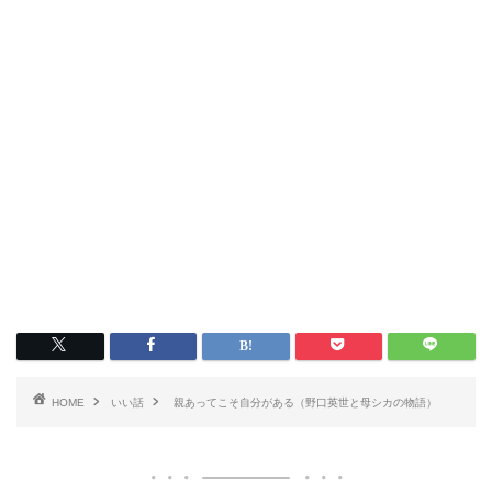
HOME
いい話
親あってこそ自分がある（野口英世と母シカの物語）