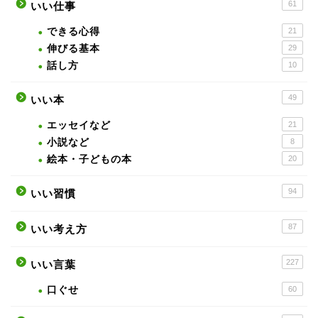
61
いい仕事
できる心得
21
伸びる基本
29
話し方
10
49
いい本
エッセイなど
21
小説など
8
絵本・子どもの本
20
94
いい習慣
87
いい考え方
227
いい言葉
口ぐせ
60