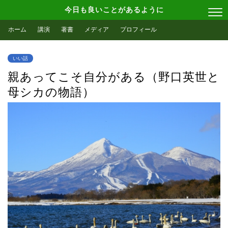
今日も良いことがあるように
ホーム
講演
著書
メディア
プロフィール
いい話
親あってこそ自分がある（野口英世と
母シカの物語）