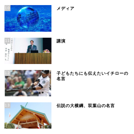
10
メディア
11
講演
12
子どもたちにも伝えたいイチローの
名言
13
伝説の大横綱、双葉山の名言