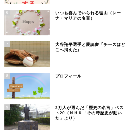
6
いつも喜んでいられる理由（レー
ナ・マリアの名言）
7
大谷翔平選手と愛読書『チーズはど
こへ消えた』
8
プロフィール
9
2万人が選んだ「歴史の名言」ベス
ト20（ＮＨＫ「その時歴史が動い
た」より）