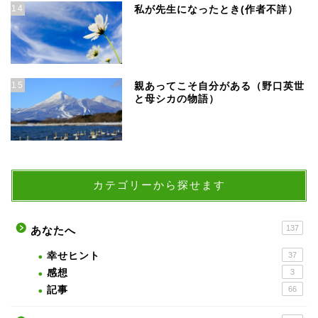
14
私が先生になったとき(作者不詳）
15
親あってこそ自分がある（野口英世
と母シカの物語）
カテゴリーから探せます
137
あなたへ
幸せヒント
37
感想
3
記事
66