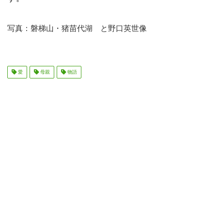
写真：磐梯山・猪苗代湖 と野口英世像
愛
母親
物語