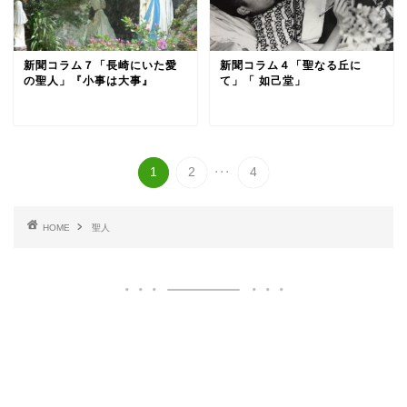
新聞コラム７「長崎にいた愛
新聞コラム４「聖なる丘に
の聖人」『小事は大事』
て」「 如己堂」
...
1
2
4
HOME
聖人