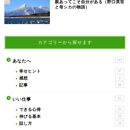
15
親あってこそ自分がある（野口英世
と母シカの物語）
カテゴリーから探せます
137
あなたへ
幸せヒント
37
感想
3
記事
66
61
いい仕事
できる心得
21
伸びる基本
29
話し方
10