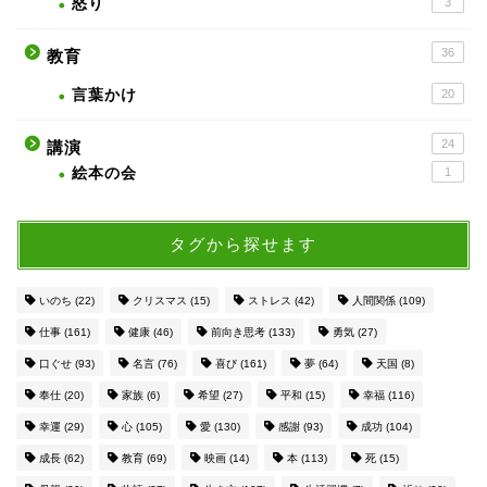
怒り
3
36
教育
言葉かけ
20
24
講演
絵本の会
1
タグから探せます
いのち
(22)
クリスマス
(15)
ストレス
(42)
人間関係
(109)
仕事
(161)
健康
(46)
前向き思考
(133)
勇気
(27)
口ぐせ
(93)
名言
(76)
喜び
(161)
夢
(64)
天国
(8)
奉仕
(20)
家族
(6)
希望
(27)
平和
(15)
幸福
(116)
幸運
(29)
心
(105)
愛
(130)
感謝
(93)
成功
(104)
成長
(62)
教育
(69)
映画
(14)
本
(113)
死
(15)