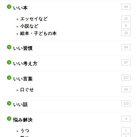
49
いい本
エッセイなど
21
小説など
8
絵本・子どもの本
20
94
いい習慣
87
いい考え方
227
いい言葉
口ぐせ
60
123
いい話
4
悩み解決
うつ
1