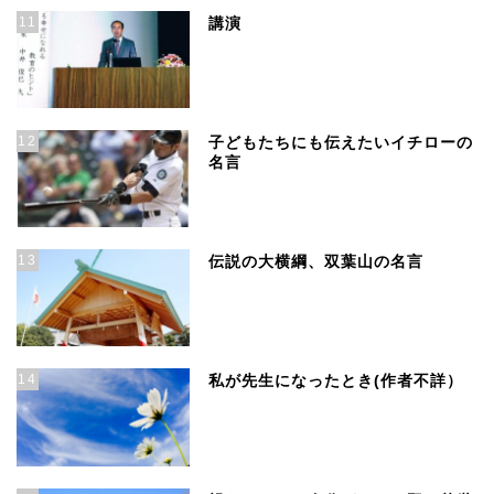
11
講演
12
子どもたちにも伝えたいイチローの
名言
13
伝説の大横綱、双葉山の名言
14
私が先生になったとき(作者不詳）