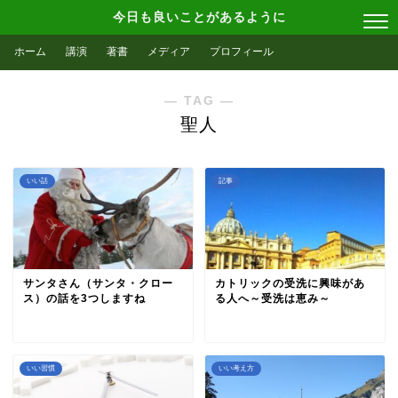
今日も良いことがあるように
ホーム
講演
著書
メディア
プロフィール
― TAG ―
聖人
いい話
記事
サンタさん（サンタ・クロー
カトリックの受洗に興味があ
ス）の話を3つしますね
る人へ～受洗は恵み～
いい習慣
いい考え方