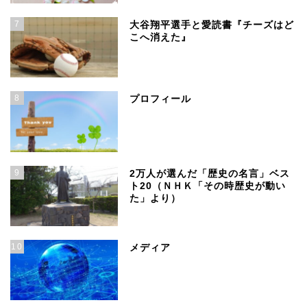
7
大谷翔平選手と愛読書『チーズはど
こへ消えた』
8
プロフィール
9
2万人が選んだ「歴史の名言」ベス
ト20（ＮＨＫ「その時歴史が動い
た」より）
10
メディア