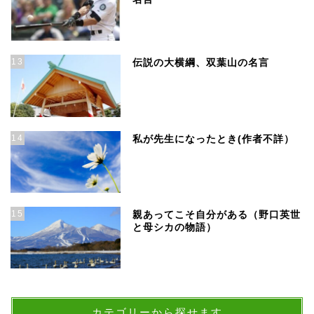
13
伝説の大横綱、双葉山の名言
14
私が先生になったとき(作者不詳）
15
親あってこそ自分がある（野口英世
と母シカの物語）
カテゴリーから探せます