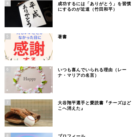
4
成功するには「ありがとう」を習慣
にするのが近道（竹田和平）
5
著書
6
いつも喜んでいられる理由（レー
ナ・マリアの名言）
7
大谷翔平選手と愛読書『チーズはど
こへ消えた』
8
プロフィール