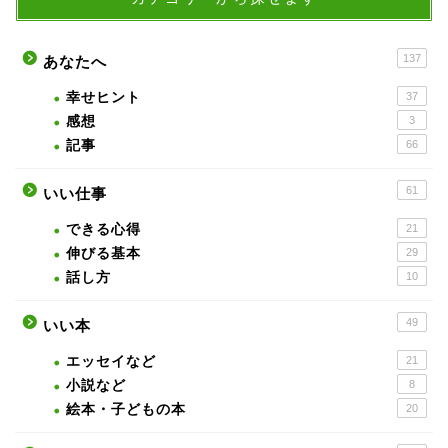
137
あなたへ
幸せヒント
37
感想
3
記事
66
61
いい仕事
できる心得
21
伸びる基本
29
話し方
10
49
いい本
エッセイなど
21
小説など
8
絵本・子どもの本
20