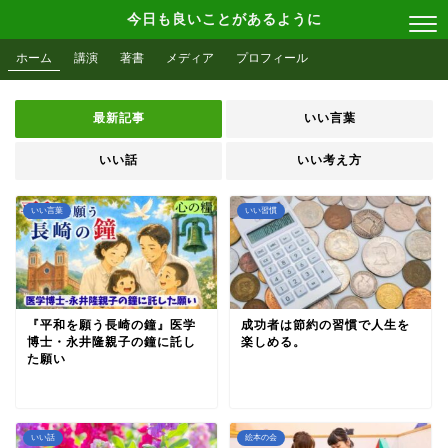
今日も良いことがあるように
ホーム
講演
著書
メディア
プロフィール
最新記事
いい言葉
いい話
いい考え方
いい言葉
いい習慣
『平和を願う長崎の鐘』医学
成功者は節約の習慣で人生を
博士・永井隆親子の鐘に託し
楽しめる。
た願い
いい話
絵本の会