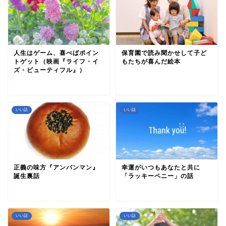
人生はゲーム、喜べばポイン
保育園で読み聞かせして子ど
トゲット（映画『ライフ・イ
もたちが喜んだ絵本
ズ・ビューティフル』）
いい話
いい話
正義の味方『アンパンマン』
幸運がいつもあなたと共に
誕生裏話
「ラッキーペニー」の話
いい話
いい話