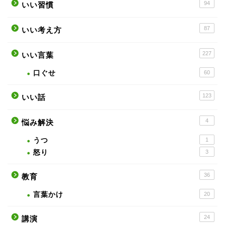
94
いい習慣
87
いい考え方
227
いい言葉
口ぐせ
60
123
いい話
4
悩み解決
うつ
1
怒り
3
36
教育
言葉かけ
20
24
講演