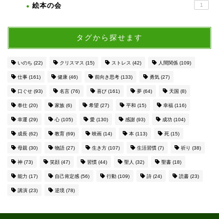
絵本の会
1
タグから探せます
いのち
(22)
クリスマス
(15)
ストレス
(42)
人間関係
(109)
仕事
(161)
健康
(46)
前向き思考
(133)
勇気
(27)
口ぐせ
(93)
名言
(76)
喜び
(161)
夢
(64)
天国
(8)
奉仕
(20)
家族
(6)
希望
(27)
平和
(15)
幸福
(116)
幸運
(29)
心
(105)
愛
(130)
感謝
(93)
成功
(104)
成長
(62)
教育
(69)
映画
(14)
本
(113)
死
(15)
母親
(30)
物語
(27)
生き方
(107)
生活習慣
(7)
祈り
(38)
神
(73)
笑顔
(47)
習慣
(44)
聖人
(32)
聖書
(18)
能力
(17)
自己肯定感
(56)
行動
(109)
詩
(24)
読書
(23)
講演
(23)
逆境
(78)