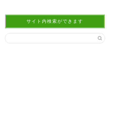
サイト内検索ができます
ピンチは改善・発展のチャンスであ
クリスマ
る（松下幸之助）
格言
いい言葉
いい言葉