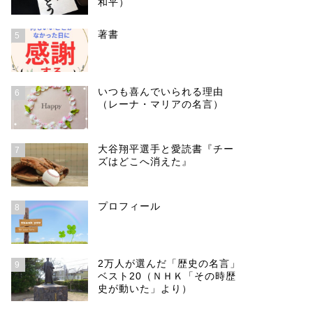
和平）
著書
5
いつも喜んでいられる理由
6
（レーナ・マリアの名言）
「今日という区切りの中で生きる」
時間の活
大谷翔平選手と愛読書『チー
7
（デール・カーネギー）ために
ズはどこへ消えた』
プロフィール
8
いい言葉
いい言葉
2万人が選んだ「歴史の名言」
9
ベスト20（ＮＨＫ「その時歴
史が動いた」より）