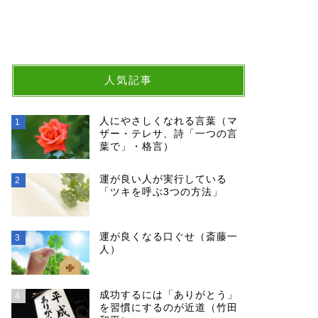
人気記事
大谷翔平選手の夢を叶える名言
大谷翔平
人にやさしくなれる言葉（マ
1
ザー・テレサ、詩「一つの言
勝の当日
葉で」・格言）
運が良い人が実行している
2
「ツキを呼ぶ3つの方法」
いい言葉
いい言葉
運が良くなる口ぐせ（斎藤一
3
人）
成功するには「ありがとう」
4
を習慣にするのが近道（竹田