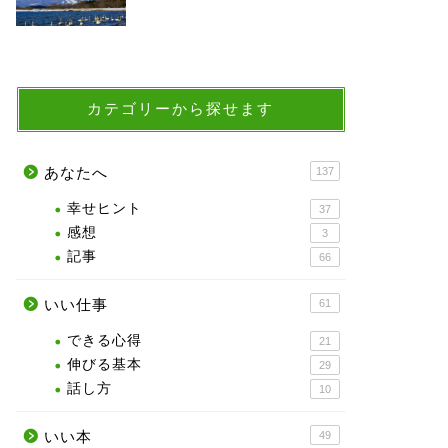
カテゴリーから探せます
あなたへ
137
幸せヒント
37
感想
3
記事
66
いい仕事
61
できる心得
21
伸びる基本
29
話し方
10
いい本
49