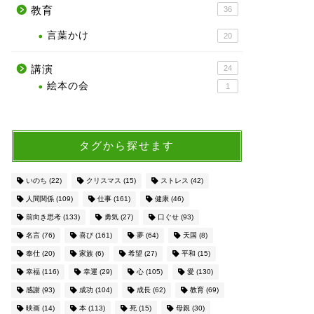
教育
36
言葉かけ
20
講演
24
絵本の会
1
タグから探せます
いのち
(22)
クリスマス
(15)
ストレス
(42)
人間関係
(109)
仕事
(161)
健康
(46)
前向き思考
(133)
勇気
(27)
口ぐせ
(93)
名言
(76)
喜び
(161)
夢
(64)
天国
(8)
奉仕
(20)
家族
(6)
希望
(27)
平和
(15)
幸福
(116)
幸運
(29)
心
(105)
愛
(130)
感謝
(93)
成功
(104)
成長
(62)
教育
(69)
映画
(14)
本
(113)
死
(15)
母親
(30)