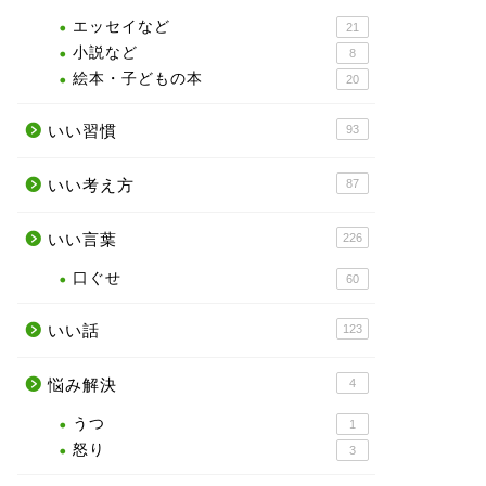
エッセイなど
21
小説など
8
絵本・子どもの本
20
いい習慣
93
いい考え方
87
いい言葉
226
口ぐせ
60
いい話
123
悩み解決
4
うつ
1
怒り
3