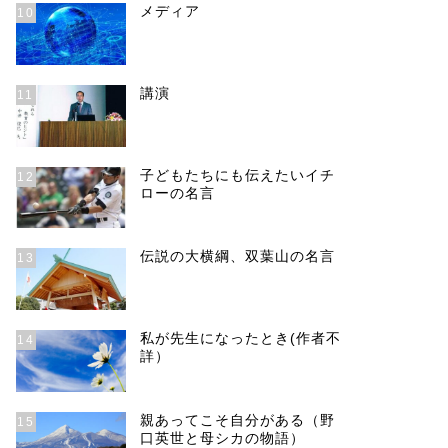
メディア
10
講演
11
子どもたちにも伝えたいイチ
12
ローの名言
愛するための天使の言葉『奇跡を呼
成長する
伝説の大横綱、双葉山の名言
13
ぶ天使の贈り物』から
呼ぶ天使
私が先生になったとき(作者不
14
詳）
next
親あってこそ自分がある（野
15
口英世と母シカの物語）