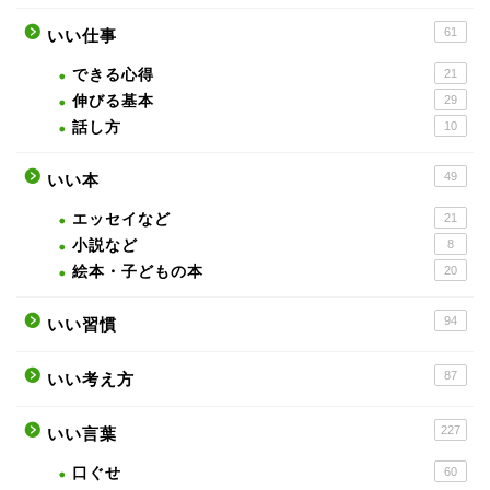
61
いい仕事
できる心得
21
伸びる基本
29
話し方
10
49
いい本
エッセイなど
21
小説など
8
絵本・子どもの本
20
94
いい習慣
87
いい考え方
227
いい言葉
口ぐせ
60