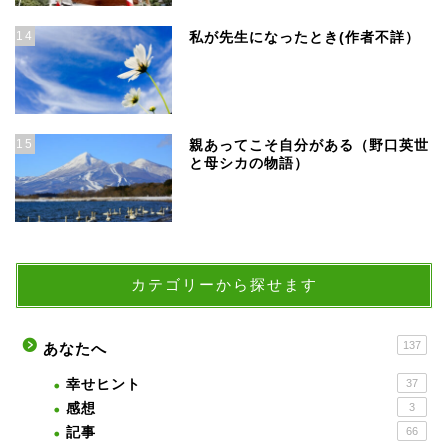
14
私が先生になったとき(作者不詳）
15
親あってこそ自分がある（野口英世
と母シカの物語）
カテゴリーから探せます
137
あなたへ
幸せヒント
37
感想
3
記事
66