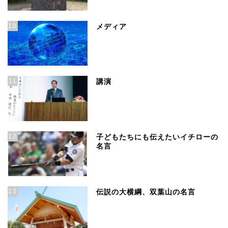
10
メディア
11
講演
12
子どもたちにも伝えたいイチローの
名言
13
伝説の大横綱、双葉山の名言