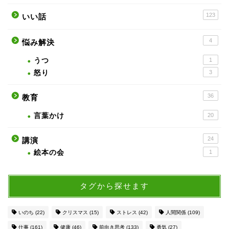
123
いい話
4
悩み解決
うつ
1
怒り
3
36
教育
言葉かけ
20
24
講演
絵本の会
1
タグから探せます
いのち
(22)
クリスマス
(15)
ストレス
(42)
人間関係
(109)
仕事
(161)
健康
(46)
前向き思考
(133)
勇気
(27)