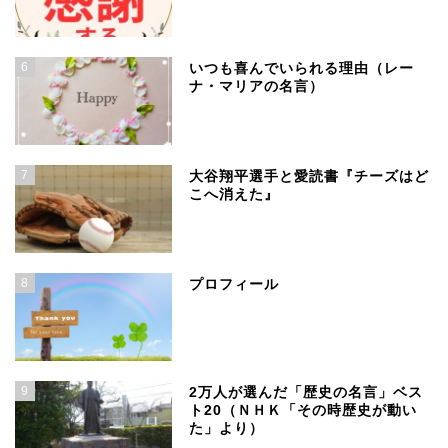
6
いつも喜んでいられる理由（レー
ナ・マリアの名言）
7
大谷翔平選手と愛読書『チーズはど
こへ消えた』
8
プロフィール
9
2万人が選んだ「歴史の名言」ベス
ト20（ＮＨＫ「その時歴史が動い
た」より）