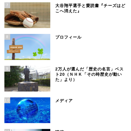
7
大谷翔平選手と愛読書『チーズはど
こへ消えた』
8
プロフィール
9
2万人が選んだ「歴史の名言」ベス
ト20（ＮＨＫ「その時歴史が動い
た」より）
10
メディア