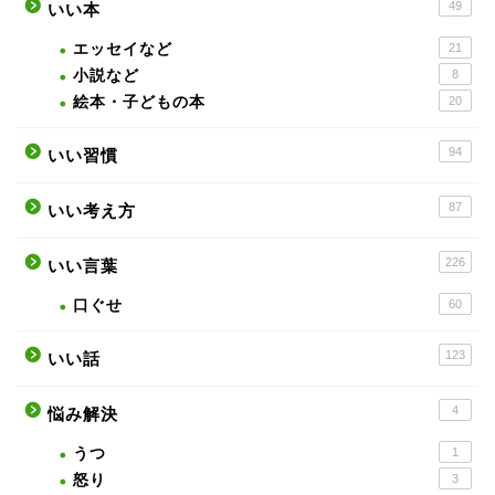
49
いい本
エッセイなど
21
小説など
8
絵本・子どもの本
20
94
いい習慣
87
いい考え方
226
いい言葉
口ぐせ
60
123
いい話
4
悩み解決
うつ
1
怒り
3