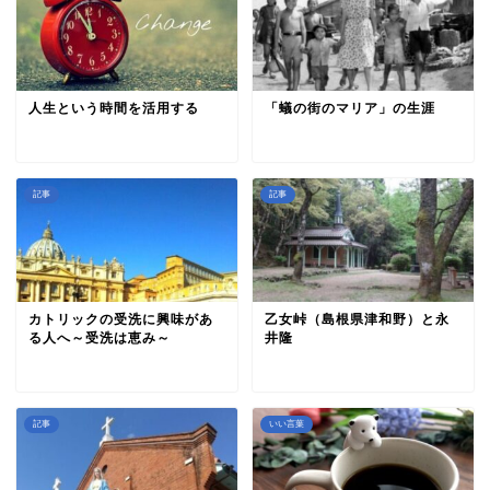
人生という時間を活用する
「蟻の街のマリア」の生涯
記事
記事
カトリックの受洗に興味があ
乙女峠（島根県津和野）と永
る人へ～受洗は恵み～
井隆
記事
いい言葉