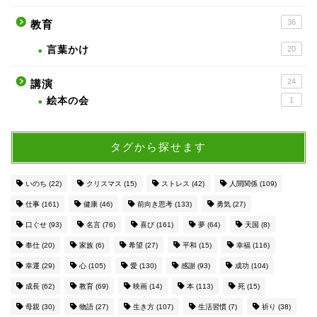
36
教育
言葉かけ
20
24
講演
絵本の会
1
タグから探せます
いのち
(22)
クリスマス
(15)
ストレス
(42)
人間関係
(109)
仕事
(161)
健康
(46)
前向き思考
(133)
勇気
(27)
口ぐせ
(93)
名言
(76)
喜び
(161)
夢
(64)
天国
(8)
奉仕
(20)
家族
(6)
希望
(27)
平和
(15)
幸福
(116)
幸運
(29)
心
(105)
愛
(130)
感謝
(93)
成功
(104)
成長
(62)
教育
(69)
映画
(14)
本
(113)
死
(15)
母親
(30)
物語
(27)
生き方
(107)
生活習慣
(7)
祈り
(38)