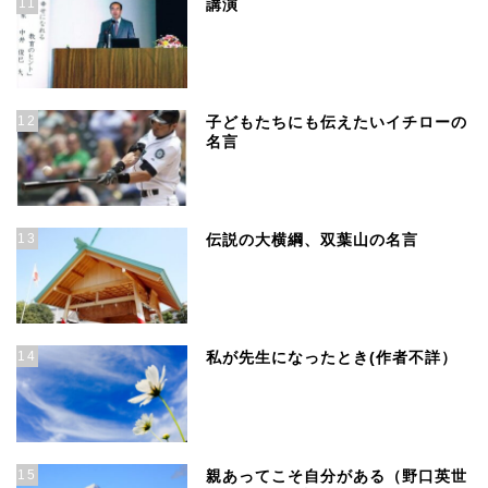
11
講演
12
子どもたちにも伝えたいイチローの
名言
13
伝説の大横綱、双葉山の名言
14
私が先生になったとき(作者不詳）
15
親あってこそ自分がある（野口英世