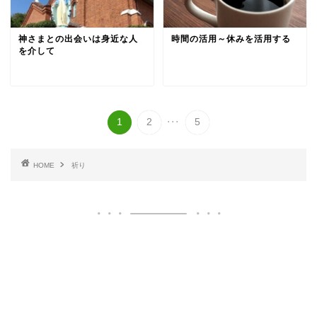
神さまとの出会いは身近な人
時間の活用～休みを活用する
を介して
...
1
2
5
HOME
祈り