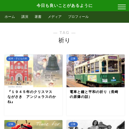
今日も良いことがあるように
ホーム
講演
著書
メディア
プロフィール
― TAG ―
祈り
絵本・子どもの本
記事
『１９４５年のクリスマス
電車と鐘と平和の祈り（長崎
ながさき アンジェラスのか
の原爆の話）
ね』
記事
記事