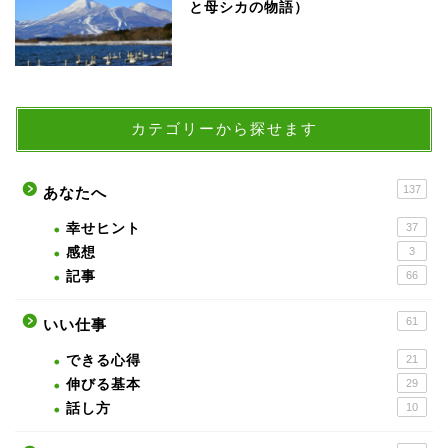
と母シカの物語）
カテゴリーから探せます
137
あなたへ
幸せヒント
37
感想
3
記事
66
61
いい仕事
できる心得
21
伸びる基本
29
話し方
10