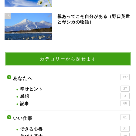
15
親あってこそ自分がある（野口英世
と母シカの物語）
カテゴリーから探せます
137
あなたへ
幸せヒント
37
感想
3
記事
66
61
いい仕事
できる心得
21
29