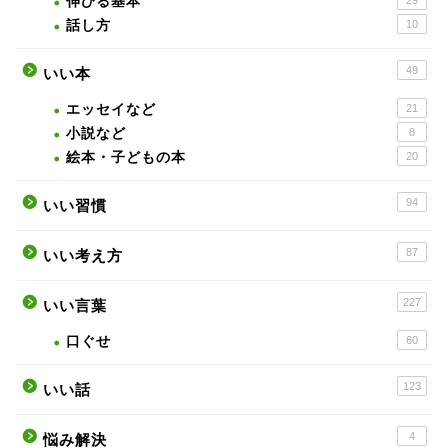
伸びる基本
話し方
10
49
いい本
エッセイなど
21
小説など
8
絵本・子どもの本
20
94
いい習慣
87
いい考え方
227
いい言葉
口ぐせ
60
123
いい話
4
悩み解決