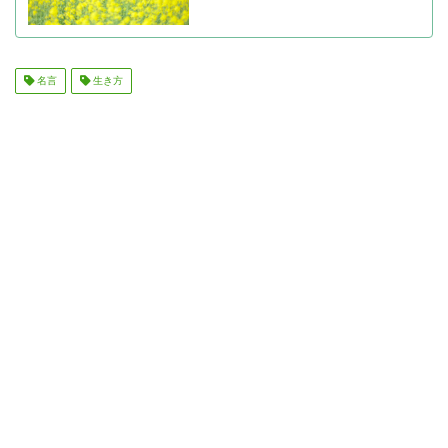
名言
生き方