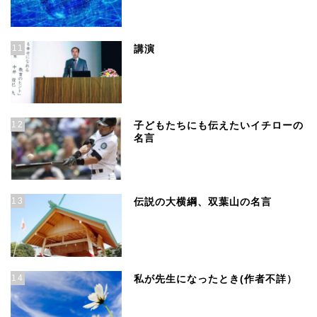
11
講演
12
子どもたちにも伝えたいイチローの
名言
13
伝説の大横綱、双葉山の名言
14
私が先生になったとき(作者不詳）