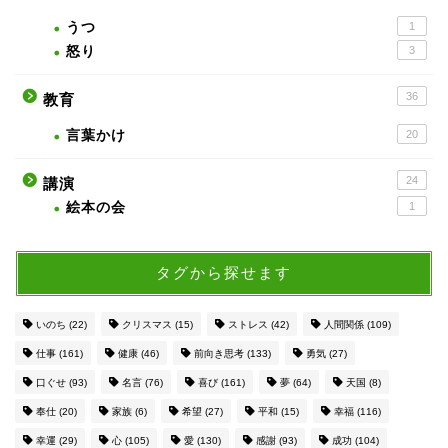
うつ
1
怒り
3
36
教育
言葉かけ
20
24
講演
絵本の会
1
タグから探せます
いのち
(22)
クリスマス
(15)
ストレス
(42)
人間関係
(109)
仕事
(161)
健康
(46)
前向き思考
(133)
勇気
(27)
口ぐせ
(93)
名言
(76)
喜び
(161)
夢
(64)
天国
(8)
奉仕
(20)
家族
(6)
希望
(27)
平和
(15)
幸福
(116)
幸運
(29)
心
(105)
愛
(130)
感謝
(93)
成功
(104)