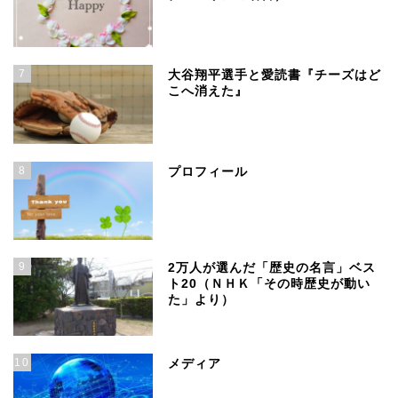
7
大谷翔平選手と愛読書『チーズはど
こへ消えた』
8
プロフィール
9
2万人が選んだ「歴史の名言」ベス
ト20（ＮＨＫ「その時歴史が動い
た」より）
10
メディア