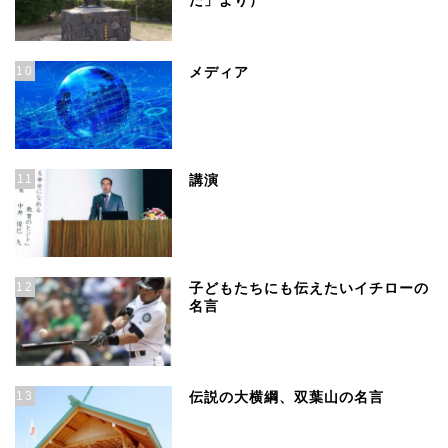
た」より）
10
メディア
11
講演
12
子どもたちにも伝えたいイチローの
名言
13
伝説の大横綱、双葉山の名言