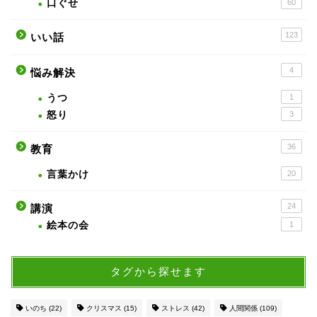
口ぐせ
60
123
いい話
4
悩み解決
うつ
1
怒り
3
36
教育
言葉かけ
20
24
講演
絵本の会
1
タグから探せます
いのち
(22)
クリスマス
(15)
ストレス
(42)
人間関係
(109)