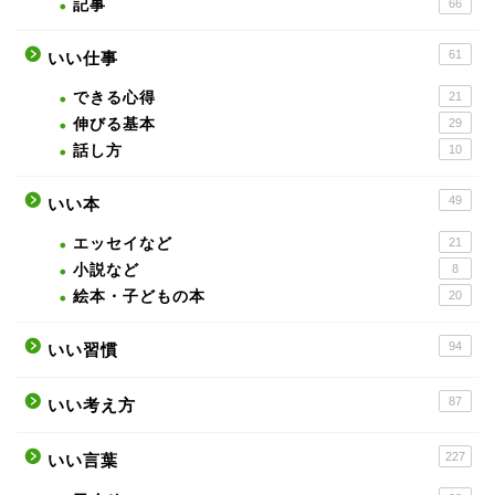
記事
66
61
いい仕事
できる心得
21
伸びる基本
29
話し方
10
49
いい本
エッセイなど
21
小説など
8
絵本・子どもの本
20
94
いい習慣
87
いい考え方
227
いい言葉