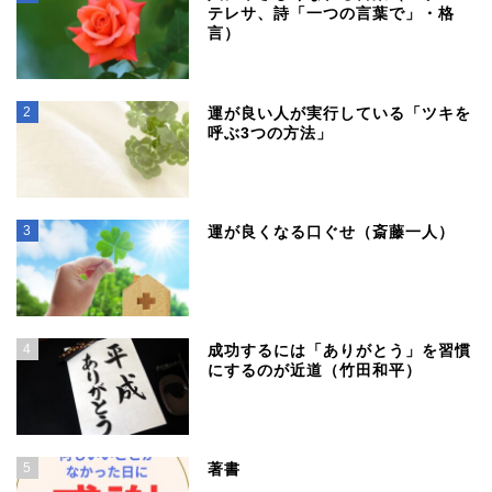
テレサ、詩「一つの言葉で」・格
言）
2
運が良い人が実行している「ツキを
呼ぶ3つの方法」
3
運が良くなる口ぐせ（斎藤一人）
4
成功するには「ありがとう」を習慣
にするのが近道（竹田和平）
5
著書