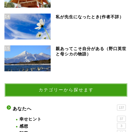
14
私が先生になったとき(作者不詳）
15
親あってこそ自分がある（野口英世
と母シカの物語）
カテゴリーから探せます
137
あなたへ
幸せヒント
37
感想
3