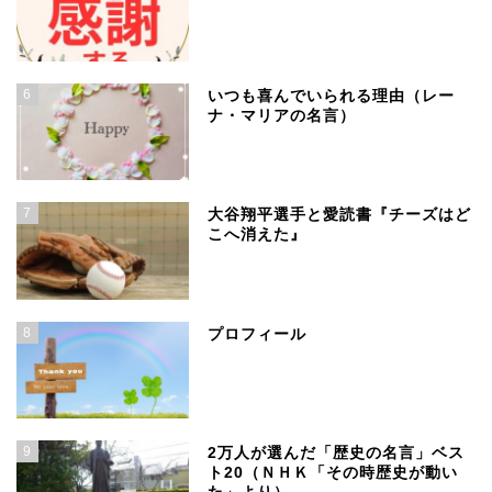
6
いつも喜んでいられる理由（レー
ナ・マリアの名言）
7
大谷翔平選手と愛読書『チーズはど
こへ消えた』
8
プロフィール
9
2万人が選んだ「歴史の名言」ベス
ト20（ＮＨＫ「その時歴史が動い