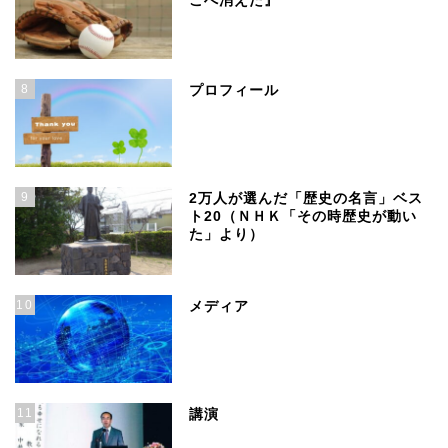
こへ消えた』
8
プロフィール
9
2万人が選んだ「歴史の名言」ベス
ト20（ＮＨＫ「その時歴史が動い
た」より）
10
メディア
11
講演