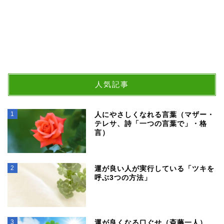
人気記事
1
人にやさしくなれる言葉（マザー・
テレサ、詩「一つの言葉で」・格
言）
2
運が良い人が実行している「ツキを
呼ぶ3つの方法」
3
運が良くなる口ぐせ（斎藤一人）