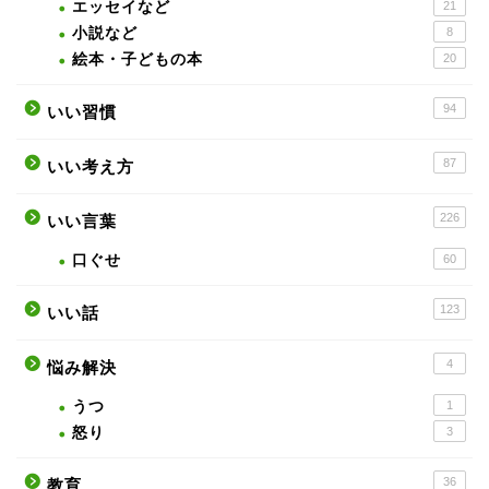
エッセイなど
21
小説など
8
絵本・子どもの本
20
94
いい習慣
87
いい考え方
226
いい言葉
口ぐせ
60
123
いい話
4
悩み解決
うつ
1
怒り
3
36
教育