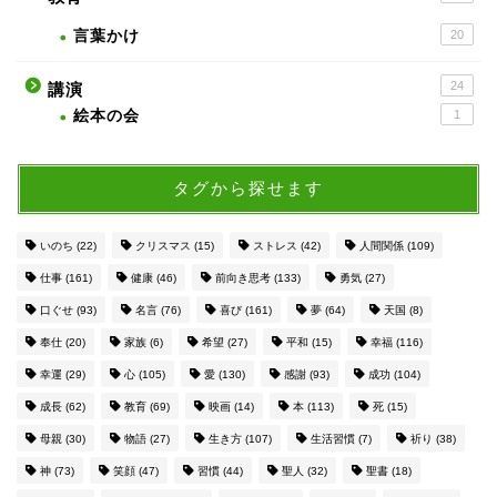
言葉かけ
20
24
講演
絵本の会
1
タグから探せます
いのち
(22)
クリスマス
(15)
ストレス
(42)
人間関係
(109)
仕事
(161)
健康
(46)
前向き思考
(133)
勇気
(27)
口ぐせ
(93)
名言
(76)
喜び
(161)
夢
(64)
天国
(8)
奉仕
(20)
家族
(6)
希望
(27)
平和
(15)
幸福
(116)
幸運
(29)
心
(105)
愛
(130)
感謝
(93)
成功
(104)
成長
(62)
教育
(69)
映画
(14)
本
(113)
死
(15)
母親
(30)
物語
(27)
生き方
(107)
生活習慣
(7)
祈り
(38)
神
(73)
笑顔
(47)
習慣
(44)
聖人
(32)
聖書
(18)