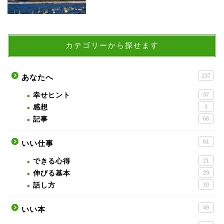
カテゴリーから探せます
137
あなたへ
幸せヒント
37
感想
3
記事
66
61
いい仕事
できる心得
21
伸びる基本
29
話し方
10
49
いい本