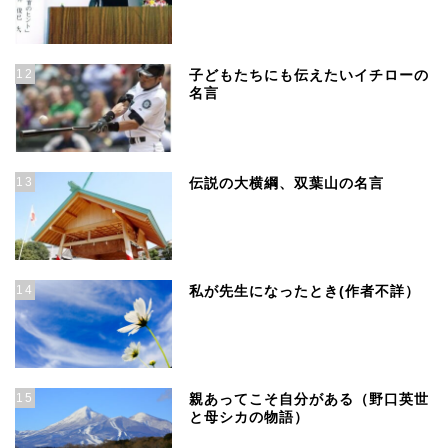
12
子どもたちにも伝えたいイチローの
名言
13
伝説の大横綱、双葉山の名言
14
私が先生になったとき(作者不詳）
15
親あってこそ自分がある（野口英世
と母シカの物語）