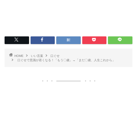
HOME
いい言葉
口ぐせ
口ぐせで意識が若くなる！「もう〇歳」→「まだ〇歳、人生これから」