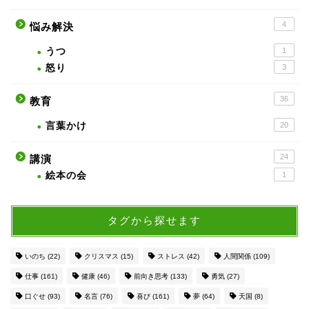
4
悩み解決
うつ
1
怒り
3
36
教育
言葉かけ
20
24
講演
絵本の会
1
タグから探せます
いのち
(22)
クリスマス
(15)
ストレス
(42)
人間関係
(109)
仕事
(161)
健康
(46)
前向き思考
(133)
勇気
(27)
口ぐせ
(93)
名言
(76)
喜び
(161)
夢
(64)
天国
(8)