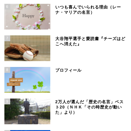
6
いつも喜んでいられる理由（レー
ナ・マリアの名言）
7
大谷翔平選手と愛読書『チーズはど
こへ消えた』
8
プロフィール
9
2万人が選んだ「歴史の名言」ベス
ト20（ＮＨＫ「その時歴史が動い
た」より）