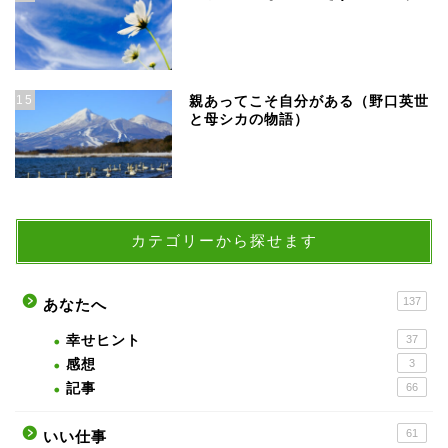
15
親あってこそ自分がある（野口英世
と母シカの物語）
カテゴリーから探せます
137
あなたへ
幸せヒント
37
感想
3
記事
66
61
いい仕事