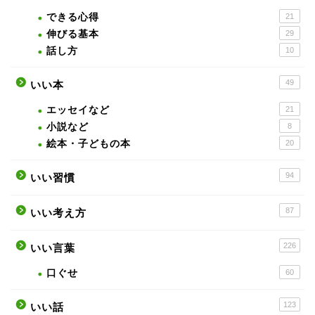
できる心得
21
伸びる基本
29
話し方
10
49
いい本
エッセイなど
21
小説など
8
絵本・子どもの本
20
94
いい習慣
87
いい考え方
226
いい言葉
口ぐせ
60
123
いい話