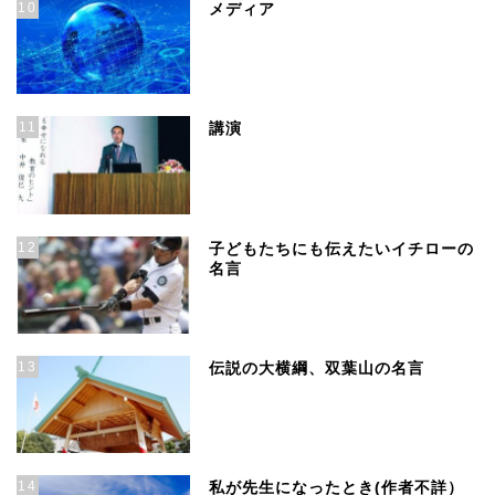
10
メディア
11
講演
12
子どもたちにも伝えたいイチローの
名言
13
伝説の大横綱、双葉山の名言
14
私が先生になったとき(作者不詳）