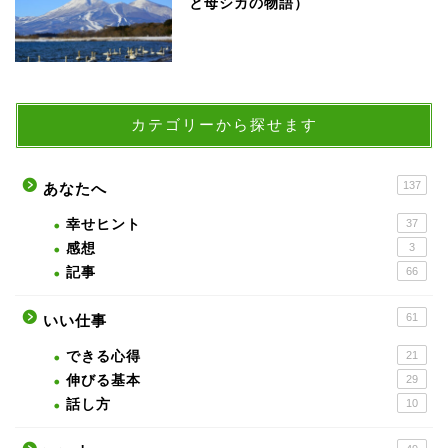
と母シカの物語）
カテゴリーから探せます
137
あなたへ
幸せヒント
37
感想
3
記事
66
61
いい仕事
できる心得
21
伸びる基本
29
話し方
10