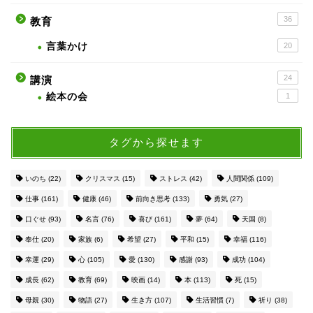
36
教育
言葉かけ
20
24
講演
絵本の会
1
タグから探せます
いのち
(22)
クリスマス
(15)
ストレス
(42)
人間関係
(109)
仕事
(161)
健康
(46)
前向き思考
(133)
勇気
(27)
口ぐせ
(93)
名言
(76)
喜び
(161)
夢
(64)
天国
(8)
奉仕
(20)
家族
(6)
希望
(27)
平和
(15)
幸福
(116)
幸運
(29)
心
(105)
愛
(130)
感謝
(93)
成功
(104)
成長
(62)
教育
(69)
映画
(14)
本
(113)
死
(15)
母親
(30)
物語
(27)
生き方
(107)
生活習慣
(7)
祈り
(38)