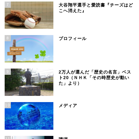
7
大谷翔平選手と愛読書『チーズはど
こへ消えた』
8
プロフィール
9
2万人が選んだ「歴史の名言」ベス
ト20（ＮＨＫ「その時歴史が動い
た」より）
10
メディア
11