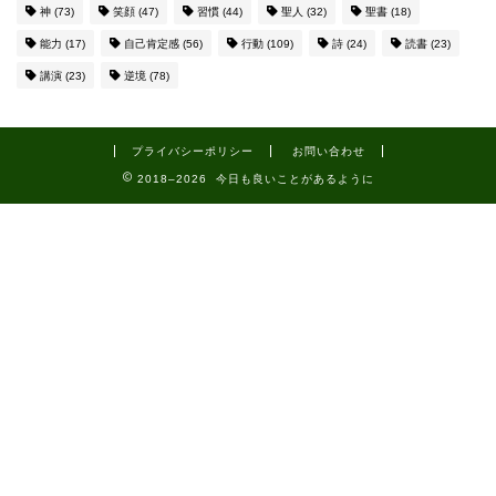
神
(73)
笑顔
(47)
習慣
(44)
聖人
(32)
聖書
(18)
能力
(17)
自己肯定感
(56)
行動
(109)
詩
(24)
読書
(23)
講演
(23)
逆境
(78)
プライバシーポリシー
お問い合わせ
2018–2026 今日も良いことがあるように