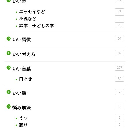
49
いい本
エッセイなど
21
小説など
8
絵本・子どもの本
20
94
いい習慣
87
いい考え方
227
いい言葉
口ぐせ
60
123
いい話
4
悩み解決
うつ
1
怒り
3