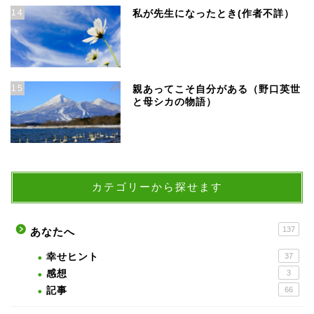
14
私が先生になったとき(作者不詳）
15
親あってこそ自分がある（野口英世
と母シカの物語）
カテゴリーから探せます
137
あなたへ
幸せヒント
37
感想
3
記事
66