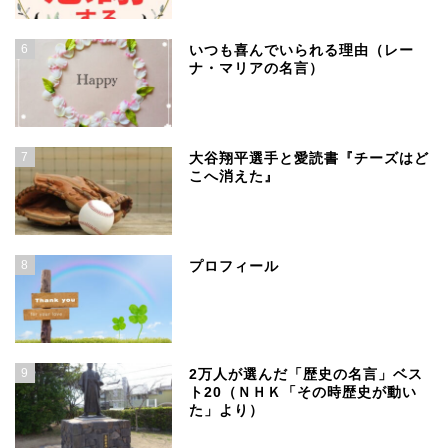
6
いつも喜んでいられる理由（レー
ナ・マリアの名言）
7
大谷翔平選手と愛読書『チーズはど
こへ消えた』
8
プロフィール
9
2万人が選んだ「歴史の名言」ベス
ト20（ＮＨＫ「その時歴史が動い
た」より）