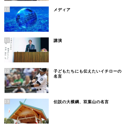
10
メディア
11
講演
12
子どもたちにも伝えたいイチローの
名言
13
伝説の大横綱、双葉山の名言