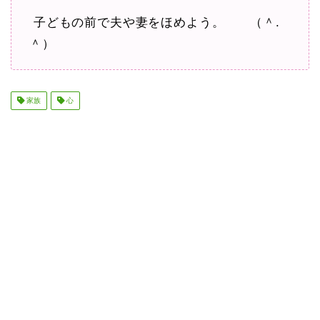
子どもの前で夫や妻をほめよう。 （＾.
＾）
家族
心