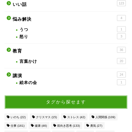
123
いい話
4
悩み解決
うつ
1
怒り
3
36
教育
言葉かけ
20
24
講演
絵本の会
1
タグから探せます
いのち
(22)
クリスマス
(15)
ストレス
(42)
人間関係
(109)
仕事
(161)
健康
(46)
前向き思考
(133)
勇気
(27)