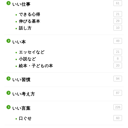
61
いい仕事
できる心得
21
伸びる基本
29
話し方
10
49
いい本
エッセイなど
21
小説など
8
絵本・子どもの本
20
94
いい習慣
87
いい考え方
226
いい言葉
口ぐせ
60