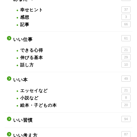
幸せヒント
37
感想
3
記事
66
61
いい仕事
できる心得
21
伸びる基本
29
話し方
10
49
いい本
エッセイなど
21
小説など
8
絵本・子どもの本
20
94
いい習慣
87
いい考え方