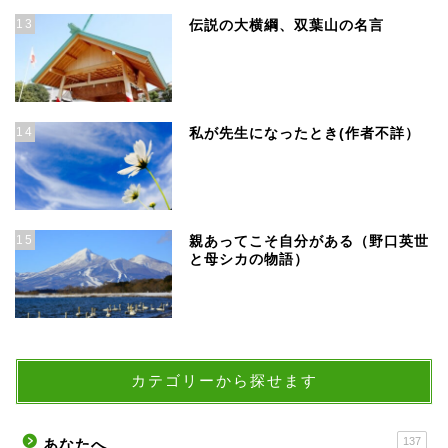
13
伝説の大横綱、双葉山の名言
14
私が先生になったとき(作者不詳）
15
親あってこそ自分がある（野口英世
と母シカの物語）
カテゴリーから探せます
137
あなたへ