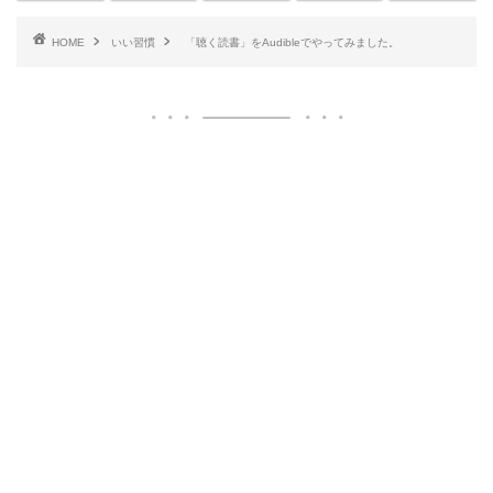
HOME
いい習慣
「聴く読書」をAudibleでやってみました。