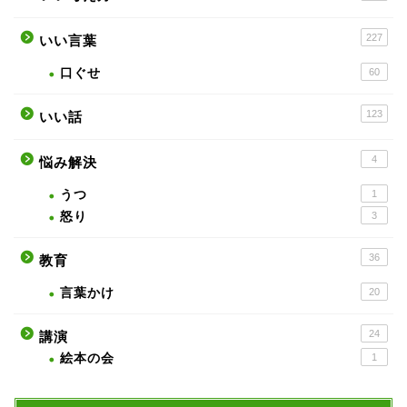
227
いい言葉
口ぐせ
60
123
いい話
4
悩み解決
うつ
1
怒り
3
36
教育
言葉かけ
20
24
講演
絵本の会
1