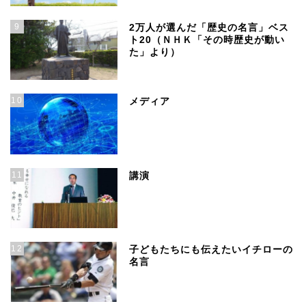
9
2万人が選んだ「歴史の名言」ベス
ト20（ＮＨＫ「その時歴史が動い
た」より）
10
メディア
11
講演
12
子どもたちにも伝えたいイチローの
名言