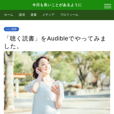
今日も良いことがあるように
ホーム
講演
著書
メディア
プロフィール
いい習慣
「聴く読書」をAudibleでやってみま
した。