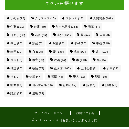
タグから探せます
いのち
(22)
クリスマス
(15)
ストレス
(42)
人間関係
(109)
仕事
(161)
健康
(46)
前向き思考
(133)
勇気
(27)
口ぐせ
(93)
名言
(76)
喜び
(161)
夢
(64)
天国
(8)
奉仕
(20)
家族
(6)
希望
(27)
平和
(15)
幸福
(116)
幸運
(29)
心
(105)
愛
(130)
感謝
(93)
成功
(104)
成長
(62)
教育
(69)
映画
(14)
本
(113)
死
(15)
母親
(30)
物語
(27)
生き方
(107)
生活習慣
(7)
祈り
(38)
神
(73)
笑顔
(47)
習慣
(44)
聖人
(32)
聖書
(18)
能力
(17)
自己肯定感
(56)
行動
(109)
詩
(24)
読書
(23)
講演
(23)
逆境
(78)
プライバシーポリシー
お問い合わせ
2018–2026 今日も良いことがあるように