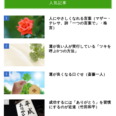
人気記事
1
人にやさしくなれる言葉（マザー・
テレサ、詩「一つの言葉で」・格
言）
2
運が良い人が実行している「ツキを
呼ぶ3つの方法」
3
運が良くなる口ぐせ（斎藤一人）
4
成功するには「ありがとう」を習慣
にするのが近道（竹田和平）