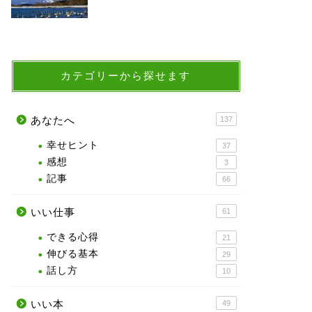
カテゴリーから探せます
あなたへ
137
幸せヒント
37
感想
3
記事
66
いい仕事
61
できる心得
21
伸びる基本
29
話し方
10
いい本
49