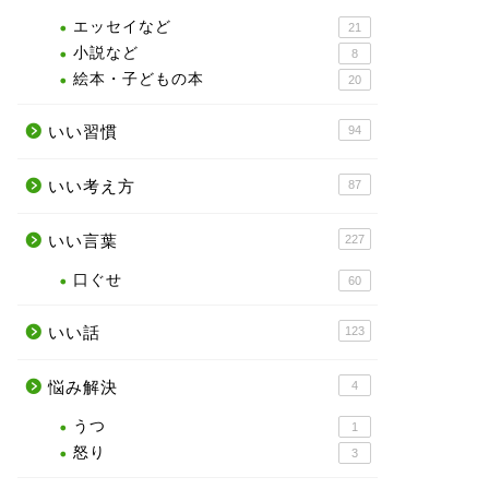
エッセイなど
21
小説など
8
絵本・子どもの本
20
いい習慣
94
いい考え方
87
いい言葉
227
口ぐせ
60
いい話
123
悩み解決
4
うつ
1
怒り
3