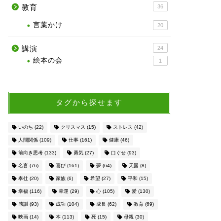
教育
36
言葉かけ
20
講演
24
絵本の会
1
タグから探せます
いのち
(22)
クリスマス
(15)
ストレス
(42)
人間関係
(109)
仕事
(161)
健康
(46)
前向き思考
(133)
勇気
(27)
口ぐせ
(93)
名言
(76)
喜び
(161)
夢
(64)
天国
(8)
奉仕
(20)
家族
(6)
希望
(27)
平和
(15)
幸福
(116)
幸運
(29)
心
(105)
愛
(130)
感謝
(93)
成功
(104)
成長
(62)
教育
(69)
映画
(14)
本
(113)
死
(15)
母親
(30)