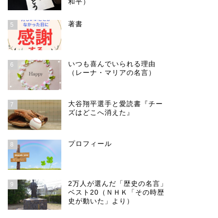
和平）
著書
5
いつも喜んでいられる理由
6
（レーナ・マリアの名言）
大谷翔平選手と愛読書『チー
7
ズはどこへ消えた』
プロフィール
8
2万人が選んだ「歴史の名言」
9
ベスト20（ＮＨＫ「その時歴
史が動いた」より）