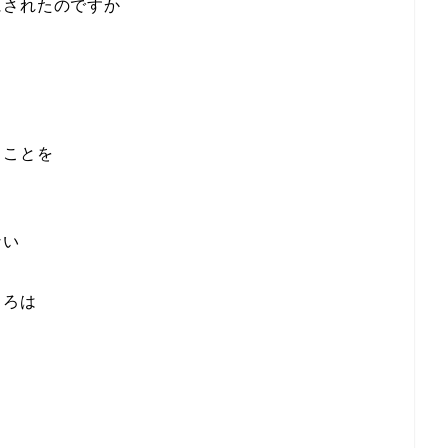
にされたのですか
」
ることを
ない
ころは
」