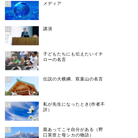
メディア
10
講演
11
子どもたちにも伝えたいイチ
12
ローの名言
伝説の大横綱、双葉山の名言
13
私が先生になったとき(作者不
14
詳）
親あってこそ自分がある（野
15
口英世と母シカの物語）