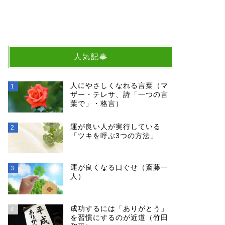
人気記事
人にやさしくなれる言葉（マ
1
ザー・テレサ、詩「一つの言
葉で」・格言）
運が良い人が実行している
2
「ツキを呼ぶ3つの方法」
運が良くなる口ぐせ（斎藤一
3
人）
成功するには「ありがとう」
4
を習慣にするのが近道（竹田