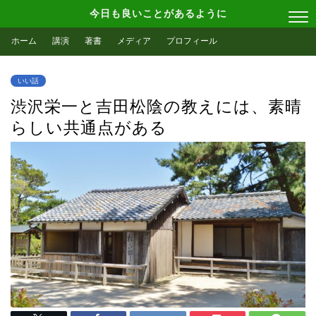
今日も良いことがあるように
ホーム
講演
著書
メディア
プロフィール
いい話
渋沢栄一と吉田松陰の教えには、素晴
らしい共通点がある