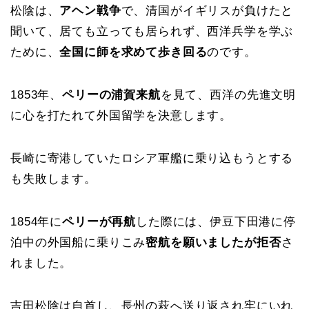
松陰は、
アヘン戦争
で、清国がイギリスが負けたと
聞いて、居ても立っても居られず、西洋兵学を学ぶ
ために、
全国に師を求めて歩き回る
のです。
1853年、
ペリーの浦賀来航
を見て、西洋の先進文明
に心を打たれて外国留学を決意します。
長崎に寄港していたロシア軍艦に乗り込もうとする
も失敗します。
1854年に
ペリーが再航
した際には、伊豆下田港に停
泊中の外国船に乗りこみ
密航を願いましたが拒否
さ
れました。
吉田松陰は自首し、長州の萩へ送り返され牢にいれ