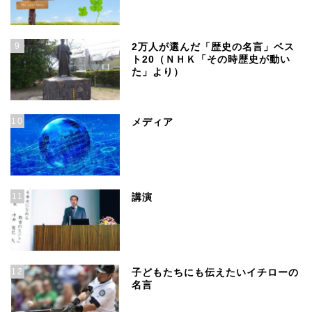
9
2万人が選んだ「歴史の名言」ベス
ト20（ＮＨＫ「その時歴史が動い
た」より）
10
メディア
11
講演
12
子どもたちにも伝えたいイチローの
名言