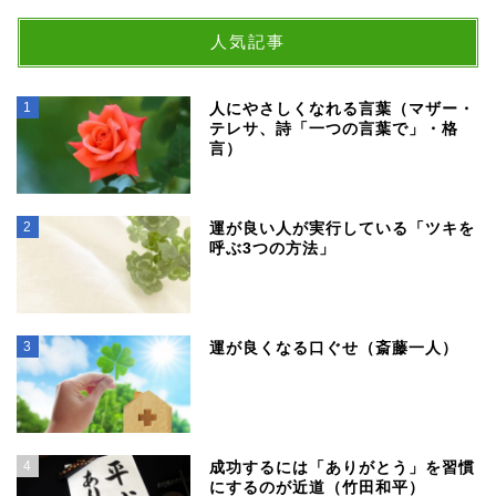
人気記事
1
人にやさしくなれる言葉（マザー・
テレサ、詩「一つの言葉で」・格
言）
2
運が良い人が実行している「ツキを
呼ぶ3つの方法」
3
運が良くなる口ぐせ（斎藤一人）
4
成功するには「ありがとう」を習慣
にするのが近道（竹田和平）