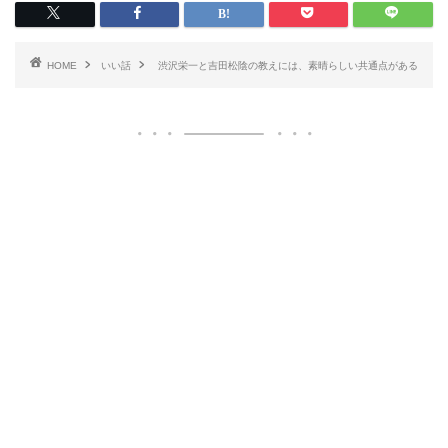
HOME
いい話
渋沢栄一と吉田松陰の教えには、素晴らしい共通点がある