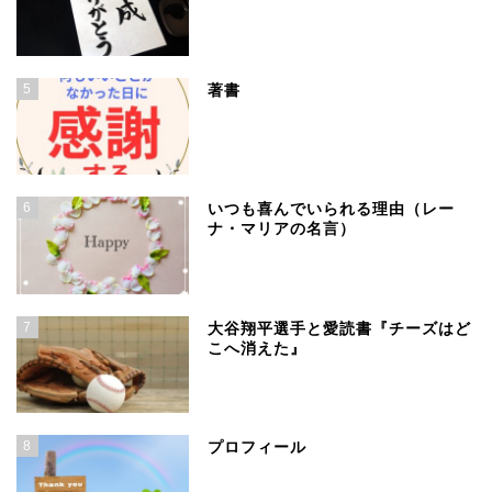
5
著書
6
いつも喜んでいられる理由（レー
ナ・マリアの名言）
7
大谷翔平選手と愛読書『チーズはど
こへ消えた』
8
プロフィール