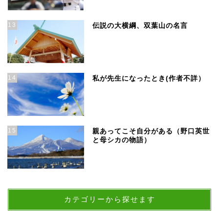
13
伝説の大横綱、双葉山の名言
14
私が先生になったとき(作者不詳）
15
親あってこそ自分がある（野口英世
と母シカの物語）
カテゴリーから探せます