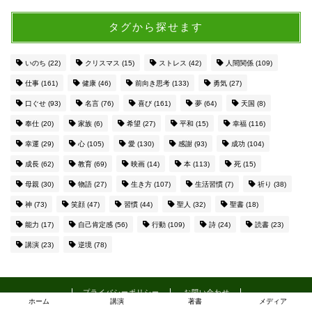
タグから探せます
いのち
(22)
クリスマス
(15)
ストレス
(42)
人間関係
(109)
仕事
(161)
健康
(46)
前向き思考
(133)
勇気
(27)
口ぐせ
(93)
名言
(76)
喜び
(161)
夢
(64)
天国
(8)
奉仕
(20)
家族
(6)
希望
(27)
平和
(15)
幸福
(116)
幸運
(29)
心
(105)
愛
(130)
感謝
(93)
成功
(104)
成長
(62)
教育
(69)
映画
(14)
本
(113)
死
(15)
母親
(30)
物語
(27)
生き方
(107)
生活習慣
(7)
祈り
(38)
神
(73)
笑顔
(47)
習慣
(44)
聖人
(32)
聖書
(18)
能力
(17)
自己肯定感
(56)
行動
(109)
詩
(24)
読書
(23)
講演
(23)
逆境
(78)
プライバシーポリシー
お問い合わせ
ホーム
講演
著書
メディア
2018–2026 今日も良いことがあるように