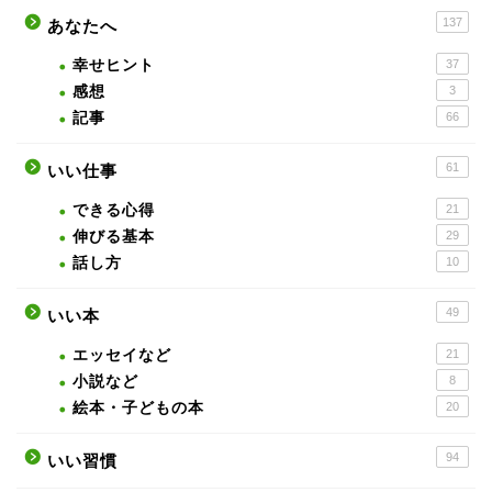
137
あなたへ
幸せヒント
37
感想
3
記事
66
61
いい仕事
できる心得
21
伸びる基本
29
話し方
10
49
いい本
エッセイなど
21
小説など
8
絵本・子どもの本
20
94
いい習慣