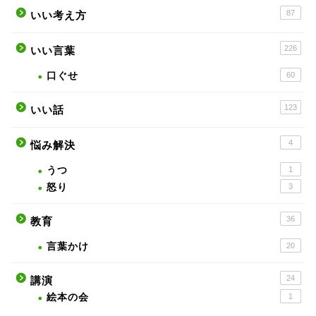
87
いい考え方
226
いい言葉
口ぐせ
60
123
いい話
4
悩み解決
うつ
1
怒り
3
36
教育
言葉かけ
20
24
講演
絵本の会
1