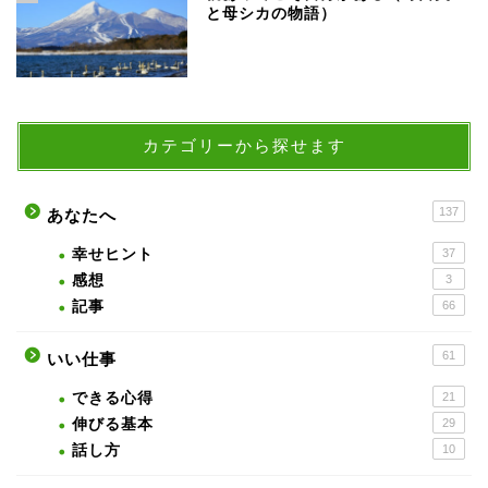
と母シカの物語）
カテゴリーから探せます
137
あなたへ
幸せヒント
37
感想
3
記事
66
61
いい仕事
できる心得
21
伸びる基本
29
話し方
10