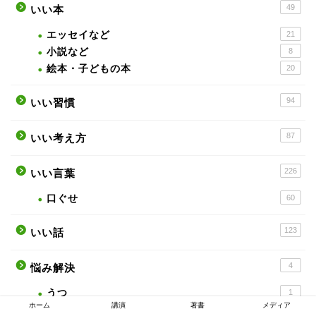
49
いい本
エッセイなど
21
小説など
8
絵本・子どもの本
20
94
いい習慣
87
いい考え方
226
いい言葉
口ぐせ
60
123
いい話
4
悩み解決
うつ
1
ホーム
講演
著書
メディア
怒り
3