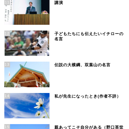
11
講演
12
子どもたちにも伝えたいイチローの
名言
13
伝説の大横綱、双葉山の名言
14
私が先生になったとき(作者不詳）
15
親あってこそ自分がある（野口英世