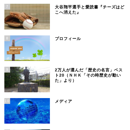
7
大谷翔平選手と愛読書『チーズはど
こへ消えた』
8
プロフィール
9
2万人が選んだ「歴史の名言」ベス
ト20（ＮＨＫ「その時歴史が動い
た」より）
10
メディア