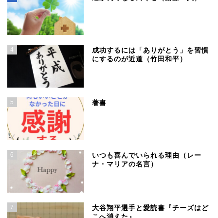
4
成功するには「ありがとう」を習慣
にするのが近道（竹田和平）
5
著書
6
いつも喜んでいられる理由（レー
ナ・マリアの名言）
7
大谷翔平選手と愛読書『チーズはど
こへ消えた』