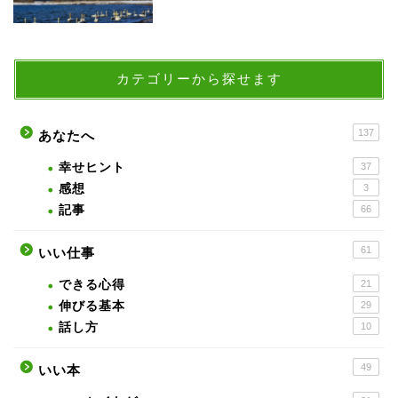
カテゴリーから探せます
137
あなたへ
幸せヒント
37
感想
3
記事
66
61
いい仕事
できる心得
21
伸びる基本
29
話し方
10
49
いい本