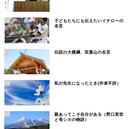
12
子どもたちにも伝えたいイチローの
名言
13
伝説の大横綱、双葉山の名言
14
私が先生になったとき(作者不詳）
15
親あってこそ自分がある（野口英世
と母シカの物語）