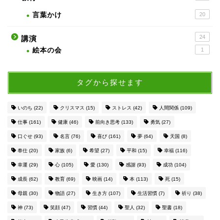
言葉かけ
20
24
講演
絵本の会
1
タグから探せます
いのち
(22)
クリスマス
(15)
ストレス
(42)
人間関係
(109)
仕事
(161)
健康
(46)
前向き思考
(133)
勇気
(27)
口ぐせ
(93)
名言
(76)
喜び
(161)
夢
(64)
天国
(8)
奉仕
(20)
家族
(6)
希望
(27)
平和
(15)
幸福
(116)
幸運
(29)
心
(105)
愛
(130)
感謝
(93)
成功
(104)
成長
(62)
教育
(69)
映画
(14)
本
(113)
死
(15)
母親
(30)
物語
(27)
生き方
(107)
生活習慣
(7)
祈り
(38)
神
(73)
笑顔
(47)
習慣
(44)
聖人
(32)
聖書
(18)