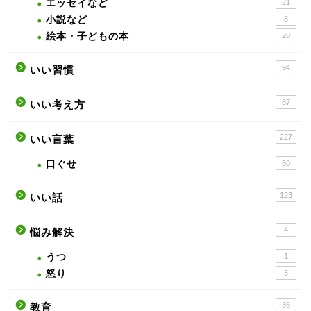
エッセイなど
21
小説など
8
絵本・子どもの本
20
94
いい習慣
87
いい考え方
227
いい言葉
口ぐせ
60
123
いい話
4
悩み解決
うつ
1
怒り
3
36
教育