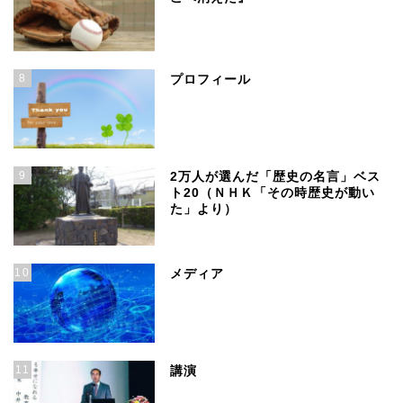
8
プロフィール
9
2万人が選んだ「歴史の名言」ベス
ト20（ＮＨＫ「その時歴史が動い
た」より）
10
メディア
11
講演