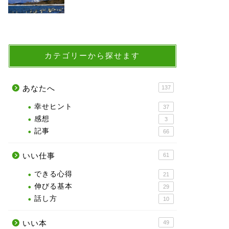
カテゴリーから探せます
あなたへ
137
幸せヒント
37
感想
3
記事
66
いい仕事
61
できる心得
21
伸びる基本
29
話し方
10
いい本
49