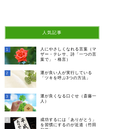
人気記事
人にやさしくなれる言葉（マ
1
ザー・テレサ、詩「一つの言
葉で」・格言）
運が良い人が実行している
2
「ツキを呼ぶ3つの方法」
運が良くなる口ぐせ（斎藤一
3
人）
成功するには「ありがとう」
4
を習慣にするのが近道（竹田