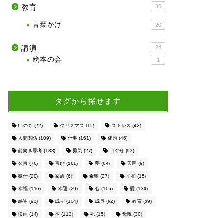
教育
36
言葉かけ
20
講演
24
絵本の会
1
タグから探せます
いのち
(22)
クリスマス
(15)
ストレス
(42)
人間関係
(109)
仕事
(161)
健康
(46)
前向き思考
(133)
勇気
(27)
口ぐせ
(93)
名言
(76)
喜び
(161)
夢
(64)
天国
(8)
奉仕
(20)
家族
(6)
希望
(27)
平和
(15)
幸福
(116)
幸運
(29)
心
(105)
愛
(130)
感謝
(93)
成功
(104)
成長
(62)
教育
(69)
映画
(14)
本
(113)
死
(15)
母親
(30)