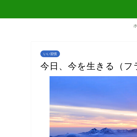
いい習慣
今日、今を生きる（フ