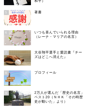
和平）
著書
5
いつも喜んでいられる理由
6
（レーナ・マリアの名言）
大谷翔平選手と愛読書『チー
7
ズはどこへ消えた』
プロフィール
8
2万人が選んだ「歴史の名言」
9
ベスト20（ＮＨＫ「その時歴
史が動いた」より）