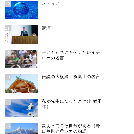
メディア
10
講演
11
子どもたちにも伝えたいイチ
12
ローの名言
伝説の大横綱、双葉山の名言
13
私が先生になったとき(作者不
14
詳）
親あってこそ自分がある（野
15
口英世と母シカの物語）