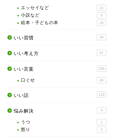
エッセイなど
21
小説など
8
絵本・子どもの本
20
いい習慣
94
いい考え方
87
いい言葉
226
口ぐせ
60
いい話
123
悩み解決
4
うつ
1
怒り
3