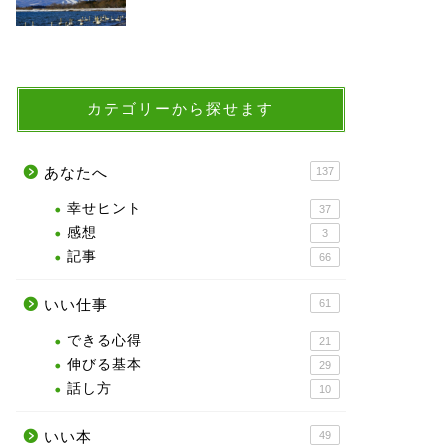
カテゴリーから探せます
あなたへ
137
幸せヒント
37
感想
3
記事
66
いい仕事
61
できる心得
21
伸びる基本
29
話し方
10
いい本
49