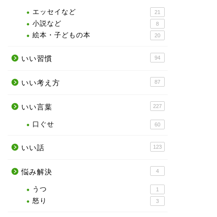
エッセイなど
21
小説など
8
絵本・子どもの本
20
いい習慣
94
いい考え方
87
いい言葉
227
口ぐせ
60
いい話
123
悩み解決
4
うつ
1
怒り
3