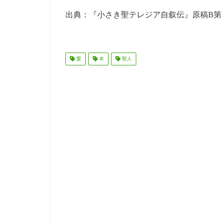
出典：『小さき聖テレジア自叙伝』原稿B第
愛
本
聖人