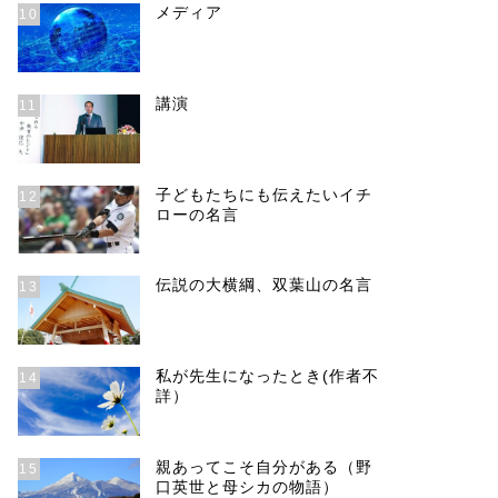
メディア
10
講演
11
子どもたちにも伝えたいイチ
12
ローの名言
伝説の大横綱、双葉山の名言
13
私が先生になったとき(作者不
14
詳）
親あってこそ自分がある（野
15
口英世と母シカの物語）