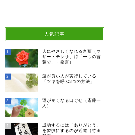
人気記事
人にやさしくなれる言葉（マ
1
ザー・テレサ、詩「一つの言
葉で」・格言）
運が良い人が実行している
2
「ツキを呼ぶ3つの方法」
運が良くなる口ぐせ（斎藤一
3
人）
成功するには「ありがとう」
4
を習慣にするのが近道（竹田