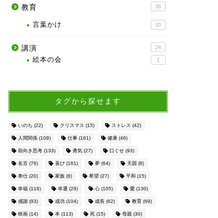
教育
36
言葉かけ
20
講演
24
絵本の会
1
タグから探せます
いのち
(22)
クリスマス
(15)
ストレス
(42)
人間関係
(109)
仕事
(161)
健康
(46)
前向き思考
(133)
勇気
(27)
口ぐせ
(93)
名言
(76)
喜び
(161)
夢
(64)
天国
(8)
奉仕
(20)
家族
(6)
希望
(27)
平和
(15)
幸福
(116)
幸運
(29)
心
(105)
愛
(130)
感謝
(93)
成功
(104)
成長
(62)
教育
(69)
映画
(14)
本
(113)
死
(15)
母親
(30)