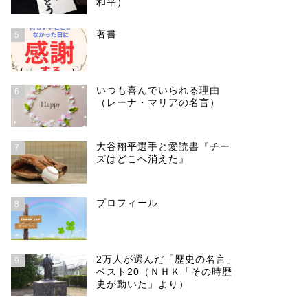
和平）
著書
5
いつも喜んでいられる理由
6
（レーナ・マリアの名言）
大谷翔平選手と愛読書『チー
7
ズはどこへ消えた』
プロフィール
8
2万人が選んだ「歴史の名言」
9
ベスト20（ＮＨＫ「その時歴
史が動いた」より）