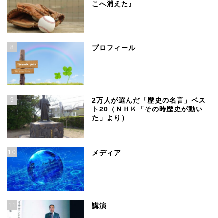
こへ消えた』
8
プロフィール
9
2万人が選んだ「歴史の名言」ベス
ト20（ＮＨＫ「その時歴史が動い
た」より）
10
メディア
11
講演