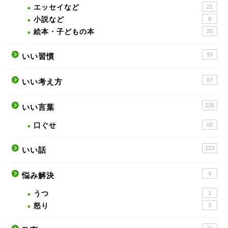
エッセイなど
21
小説など
8
絵本・子どもの本
20
93
いい習慣
87
いい考え方
226
いい言葉
口ぐせ
60
123
いい話
4
悩み解決
うつ
1
怒り
3