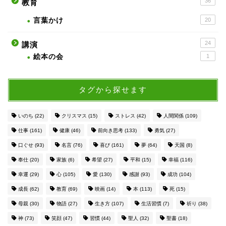
36
教育
言葉かけ
20
24
講演
絵本の会
1
タグから探せます
いのち
(22)
クリスマス
(15)
ストレス
(42)
人間関係
(109)
仕事
(161)
健康
(46)
前向き思考
(133)
勇気
(27)
口ぐせ
(93)
名言
(76)
喜び
(161)
夢
(64)
天国
(8)
奉仕
(20)
家族
(6)
希望
(27)
平和
(15)
幸福
(116)
幸運
(29)
心
(105)
愛
(130)
感謝
(93)
成功
(104)
成長
(62)
教育
(69)
映画
(14)
本
(113)
死
(15)
母親
(30)
物語
(27)
生き方
(107)
生活習慣
(7)
祈り
(38)
神
(73)
笑顔
(47)
習慣
(44)
聖人
(32)
聖書
(18)