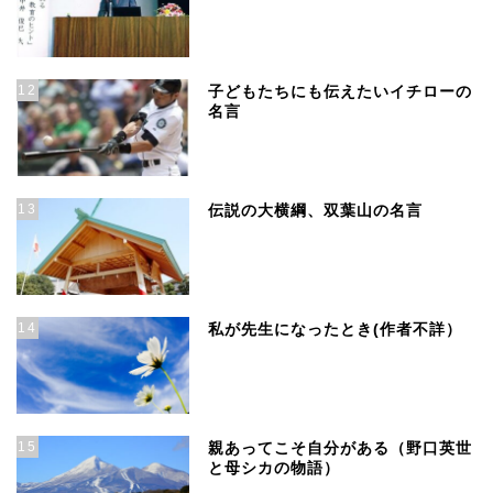
12
子どもたちにも伝えたいイチローの
名言
13
伝説の大横綱、双葉山の名言
14
私が先生になったとき(作者不詳）
15
親あってこそ自分がある（野口英世
と母シカの物語）