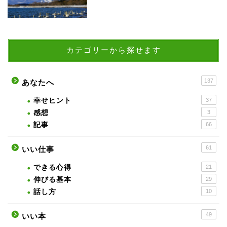
カテゴリーから探せます
137
あなたへ
幸せヒント
37
感想
3
記事
66
61
いい仕事
できる心得
21
伸びる基本
29
話し方
10
49
いい本