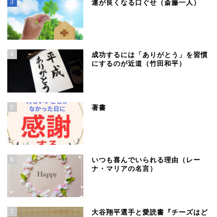
3
運が良くなる口ぐせ（斎藤一人）
4
成功するには「ありがとう」を習慣
にするのが近道（竹田和平）
5
著書
6
いつも喜んでいられる理由（レー
ナ・マリアの名言）
7
大谷翔平選手と愛読書『チーズはど