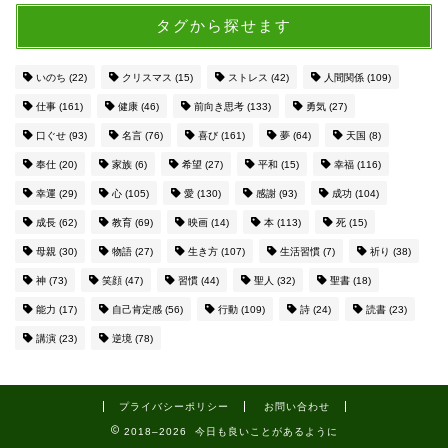
タグから探せます
いのち
(22)
クリスマス
(15)
ストレス
(42)
人間関係
(109)
仕事
(161)
健康
(46)
前向き思考
(133)
勇気
(27)
口ぐせ
(93)
名言
(76)
喜び
(161)
夢
(64)
天国
(8)
奉仕
(20)
家族
(6)
希望
(27)
平和
(15)
幸福
(116)
幸運
(29)
心
(105)
愛
(130)
感謝
(93)
成功
(104)
成長
(62)
教育
(69)
映画
(14)
本
(113)
死
(15)
母親
(30)
物語
(27)
生き方
(107)
生活習慣
(7)
祈り
(38)
神
(73)
笑顔
(47)
習慣
(44)
聖人
(32)
聖書
(18)
能力
(17)
自己肯定感
(56)
行動
(109)
詩
(24)
読書
(23)
講演
(23)
逆境
(78)
プライバシーポリシー
お問い合わせ
2018–2026 今日も良いことがあるように