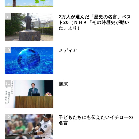
9
2万人が選んだ「歴史の名言」ベス
ト20（ＮＨＫ「その時歴史が動い
た」より）
10
メディア
11
講演
12
子どもたちにも伝えたいイチローの
名言