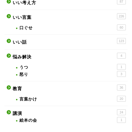
87
いい考え方
226
いい言葉
口ぐせ
60
123
いい話
4
悩み解決
うつ
1
怒り
3
36
教育
言葉かけ
20
24
講演
絵本の会
1