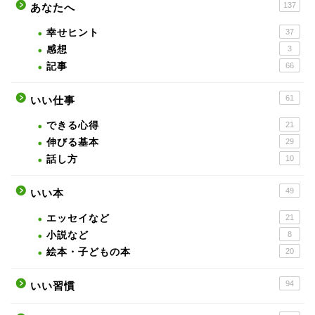
137
あなたへ
幸せヒント
37
感想
3
記事
66
61
いい仕事
できる心得
21
伸びる基本
29
話し方
10
49
いい本
エッセイなど
21
小説など
8
絵本・子どもの本
20
94
いい習慣