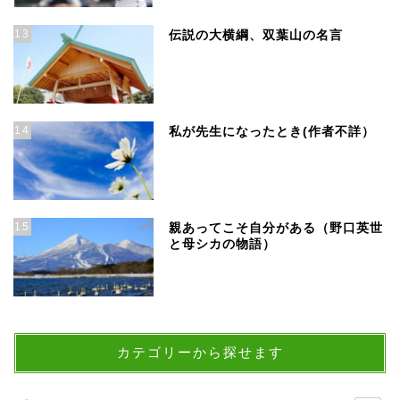
13
伝説の大横綱、双葉山の名言
14
私が先生になったとき(作者不詳）
15
親あってこそ自分がある（野口英世
と母シカの物語）
カテゴリーから探せます