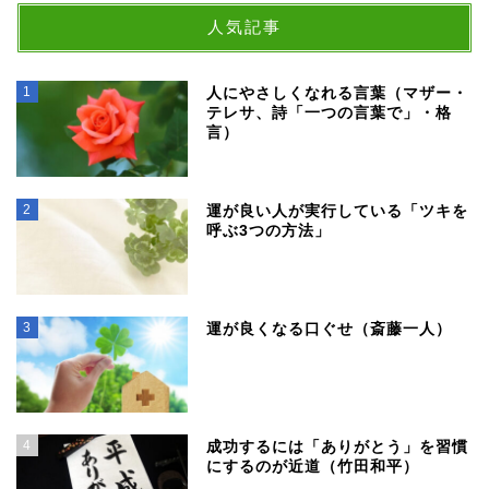
人気記事
1
人にやさしくなれる言葉（マザー・
テレサ、詩「一つの言葉で」・格
言）
2
運が良い人が実行している「ツキを
呼ぶ3つの方法」
3
運が良くなる口ぐせ（斎藤一人）
4
成功するには「ありがとう」を習慣
にするのが近道（竹田和平）