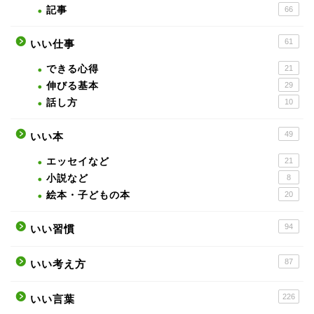
記事
66
61
いい仕事
できる心得
21
伸びる基本
29
話し方
10
49
いい本
エッセイなど
21
小説など
8
絵本・子どもの本
20
94
いい習慣
87
いい考え方
226
いい言葉