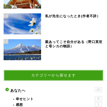
14
私が先生になったとき(作者不詳）
15
親あってこそ自分がある（野口英世
と母シカの物語）
カテゴリーから探せます
137
あなたへ
幸せヒント
37
感想
3