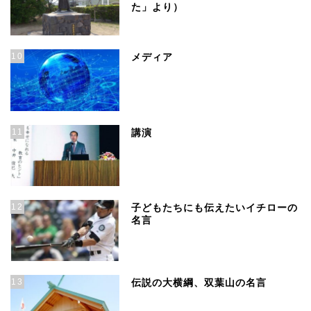
た」より）
10
メディア
11
講演
12
子どもたちにも伝えたいイチローの
名言
13
伝説の大横綱、双葉山の名言