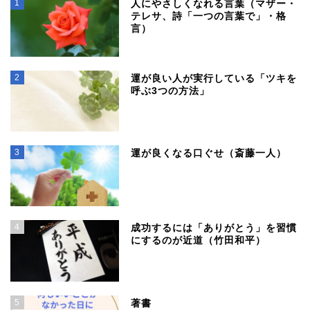
1
人にやさしくなれる言葉（マザー・
テレサ、詩「一つの言葉で」・格
言）
2
運が良い人が実行している「ツキを
呼ぶ3つの方法」
3
運が良くなる口ぐせ（斎藤一人）
4
成功するには「ありがとう」を習慣
にするのが近道（竹田和平）
5
著書