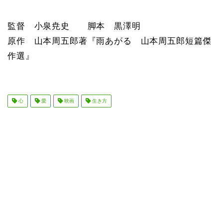
監督 小泉尭史 脚本 黒澤明
原作 山本周五郎著『雨あがる 山本周五郎短篇傑
作選』
心
愛
映画
生き方