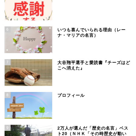
6
いつも喜んでいられる理由（レー
ナ・マリアの名言）
7
大谷翔平選手と愛読書『チーズはど
こへ消えた』
8
プロフィール
9
2万人が選んだ「歴史の名言」ベス
ト20（ＮＨＫ「その時歴史が動い