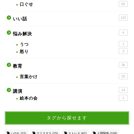
口ぐせ
60
123
いい話
4
悩み解決
うつ
1
怒り
3
36
教育
言葉かけ
20
24
講演
絵本の会
1
タグから探せます
いのち
(22)
クリスマス
(15)
ストレス
(42)
人間関係
(109)