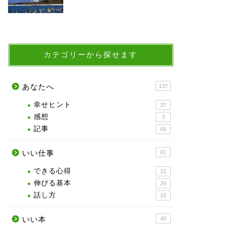
カテゴリーから探せます
あなたへ
137
幸せヒント
37
感想
3
記事
66
いい仕事
61
できる心得
21
伸びる基本
29
話し方
10
いい本
49