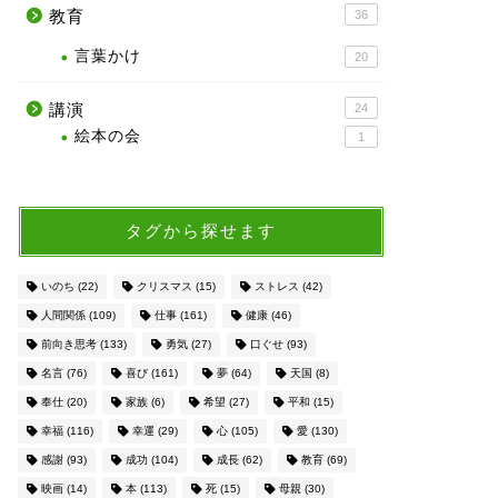
教育
36
言葉かけ
20
講演
24
絵本の会
1
タグから探せます
いのち
(22)
クリスマス
(15)
ストレス
(42)
人間関係
(109)
仕事
(161)
健康
(46)
前向き思考
(133)
勇気
(27)
口ぐせ
(93)
名言
(76)
喜び
(161)
夢
(64)
天国
(8)
奉仕
(20)
家族
(6)
希望
(27)
平和
(15)
幸福
(116)
幸運
(29)
心
(105)
愛
(130)
感謝
(93)
成功
(104)
成長
(62)
教育
(69)
映画
(14)
本
(113)
死
(15)
母親
(30)