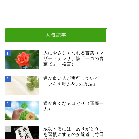
人気記事
人にやさしくなれる言葉（マ
1
ザー・テレサ、詩「一つの言
葉で」・格言）
運が良い人が実行している
2
「ツキを呼ぶ3つの方法」
運が良くなる口ぐせ（斎藤一
3
人）
成功するには「ありがとう」
4
を習慣にするのが近道（竹田