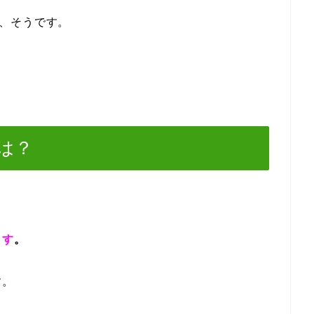
、そうです。
。
は？
ます
。
す。