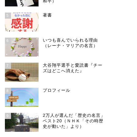
和平）
著書
5
いつも喜んでいられる理由
6
（レーナ・マリアの名言）
大谷翔平選手と愛読書『チー
7
ズはどこへ消えた』
プロフィール
8
2万人が選んだ「歴史の名言」
9
ベスト20（ＮＨＫ「その時歴
史が動いた」より）