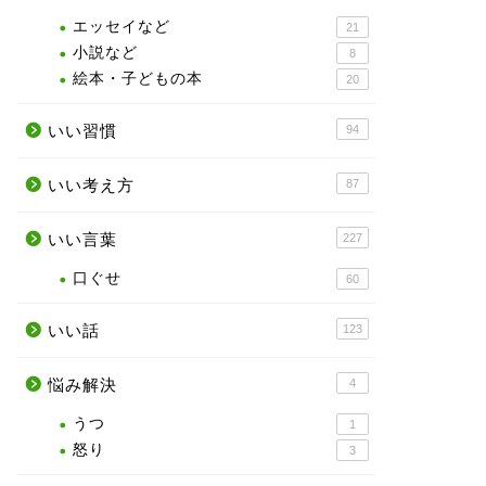
エッセイなど
21
小説など
8
絵本・子どもの本
20
いい習慣
94
いい考え方
87
いい言葉
227
口ぐせ
60
いい話
123
悩み解決
4
うつ
1
怒り
3