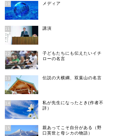
メディア
10
講演
11
子どもたちにも伝えたいイチ
12
ローの名言
伝説の大横綱、双葉山の名言
13
私が先生になったとき(作者不
14
詳）
親あってこそ自分がある（野
15
口英世と母シカの物語）