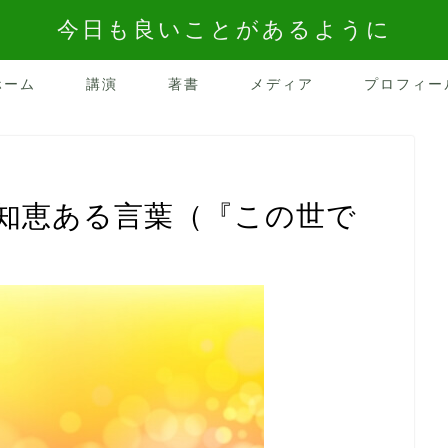
今日も良いことがあるように
ホーム
講演
著書
メディア
プロフィー
知恵ある言葉（『この世で