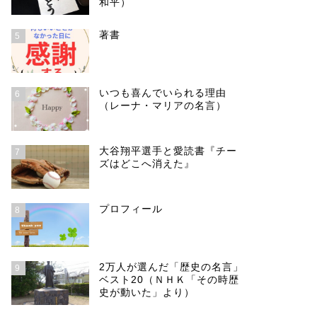
和平）
著書
5
いつも喜んでいられる理由
6
（レーナ・マリアの名言）
大谷翔平選手と愛読書『チー
7
ズはどこへ消えた』
プロフィール
8
2万人が選んだ「歴史の名言」
9
ベスト20（ＮＨＫ「その時歴
史が動いた」より）