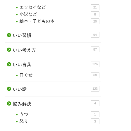
エッセイなど
21
小説など
8
絵本・子どもの本
20
いい習慣
94
いい考え方
87
いい言葉
226
口ぐせ
60
いい話
123
悩み解決
4
うつ
1
怒り
3