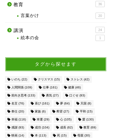
教育
36
言葉かけ
20
講演
24
絵本の会
1
タグから探せます
いのち
(22)
クリスマス
(15)
ストレス
(42)
人間関係
(109)
仕事
(161)
健康
(46)
前向き思考
(133)
勇気
(27)
口ぐせ
(93)
名言
(76)
喜び
(161)
夢
(64)
天国
(8)
奉仕
(20)
家族
(6)
希望
(27)
平和
(15)
幸福
(116)
幸運
(29)
心
(105)
愛
(130)
感謝
(93)
成功
(104)
成長
(62)
教育
(69)
映画
(14)
本
(113)
死
(15)
母親
(30)