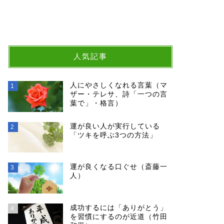
人気記事
人にやさしくなれる言葉（マ
1
ザー・テレサ、詩「一つの言
葉で」・格言）
運が良い人が実行している
2
「ツキを呼ぶ3つの方法」
運が良くなる口ぐせ（斎藤一
3
人）
成功するには「ありがとう」
4
を習慣にするのが近道（竹田