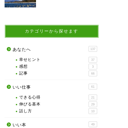
カテゴリーから探せます
あなたへ
137
幸せヒント
37
感想
3
記事
66
いい仕事
61
できる心得
21
伸びる基本
29
話し方
10
いい本
49