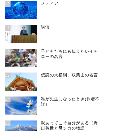
メディア
10
講演
11
子どもたちにも伝えたいイチ
12
ローの名言
伝説の大横綱、双葉山の名言
13
私が先生になったとき(作者不
14
詳）
親あってこそ自分がある（野
15
口英世と母シカの物語）