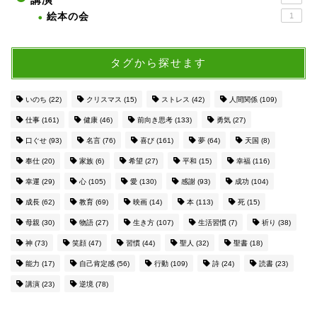
絵本の会
1
タグから探せます
いのち
(22)
クリスマス
(15)
ストレス
(42)
人間関係
(109)
仕事
(161)
健康
(46)
前向き思考
(133)
勇気
(27)
口ぐせ
(93)
名言
(76)
喜び
(161)
夢
(64)
天国
(8)
奉仕
(20)
家族
(6)
希望
(27)
平和
(15)
幸福
(116)
幸運
(29)
心
(105)
愛
(130)
感謝
(93)
成功
(104)
成長
(62)
教育
(69)
映画
(14)
本
(113)
死
(15)
母親
(30)
物語
(27)
生き方
(107)
生活習慣
(7)
祈り
(38)
神
(73)
笑顔
(47)
習慣
(44)
聖人
(32)
聖書
(18)
能力
(17)
自己肯定感
(56)
行動
(109)
詩
(24)
読書
(23)
講演
(23)
逆境
(78)