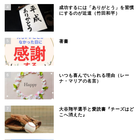
4
成功するには「ありがとう」を習慣
にするのが近道（竹田和平）
5
著書
6
いつも喜んでいられる理由（レー
ナ・マリアの名言）
7
大谷翔平選手と愛読書『チーズはど
こへ消えた』