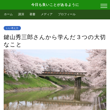
今日も良いことがあるように
ホーム
講演
著書
メディア
プロフィール
いい考え方
鍵山秀三郎さんから学んだ３つの大切
なこと