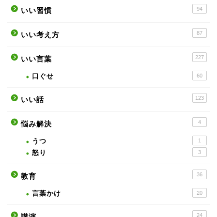
94
いい習慣
87
いい考え方
227
いい言葉
口ぐせ
60
123
いい話
4
悩み解決
うつ
1
怒り
3
36
教育
言葉かけ
20
24
講演