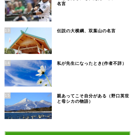
名言
13
伝説の大横綱、双葉山の名言
14
私が先生になったとき(作者不詳）
15
親あってこそ自分がある（野口英世
と母シカの物語）