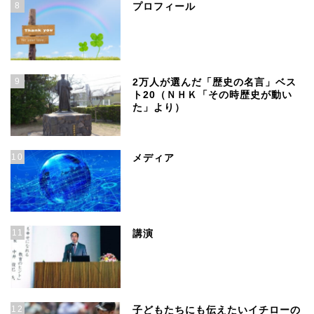
8
プロフィール
9
2万人が選んだ「歴史の名言」ベス
ト20（ＮＨＫ「その時歴史が動い
た」より）
10
メディア
11
講演
12
子どもたちにも伝えたいイチローの