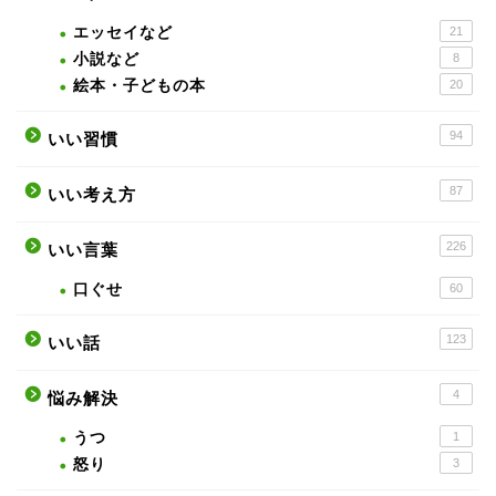
エッセイなど
21
小説など
8
絵本・子どもの本
20
94
いい習慣
87
いい考え方
226
いい言葉
口ぐせ
60
123
いい話
4
悩み解決
うつ
1
怒り
3