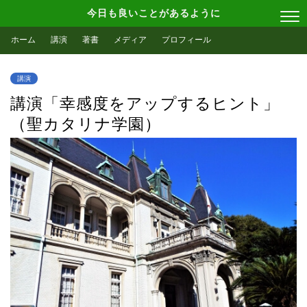
今日も良いことがあるように
ホーム
講演
著書
メディア
プロフィール
講演
講演「幸感度をアップするヒント」
（聖カタリナ学園）