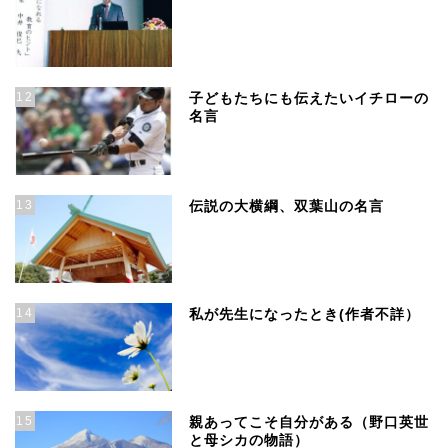
12
子どもたちにも伝えたいイチローの
名言
13
伝説の大横綱、双葉山の名言
14
私が先生になったとき(作者不詳）
15
親あってこそ自分がある（野口英世
と母シカの物語）