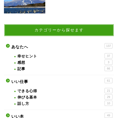
カテゴリーから探せます
137
あなたへ
幸せヒント
37
感想
3
記事
66
61
いい仕事
できる心得
21
伸びる基本
29
話し方
10
49
いい本