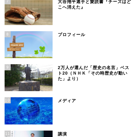
7
大谷翔平選手と愛読書『チーズはど
こへ消えた』
8
プロフィール
9
2万人が選んだ「歴史の名言」ベス
ト20（ＮＨＫ「その時歴史が動い
た」より）
10
メディア
11
講演