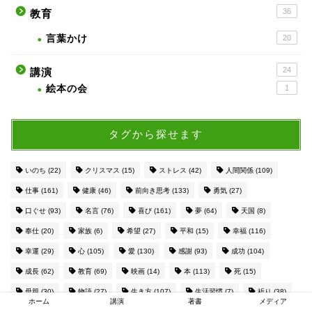
36
教育
言葉かけ
20
24
講演
絵本の会
1
タグから探せます
いのち
(22)
クリスマス
(15)
ストレス
(42)
人間関係
(109)
仕事
(161)
健康
(46)
前向き思考
(133)
勇気
(27)
口ぐせ
(93)
名言
(76)
喜び
(161)
夢
(64)
天国
(8)
奉仕
(20)
家族
(6)
希望
(27)
平和
(15)
幸福
(116)
幸運
(29)
心
(105)
愛
(130)
感謝
(93)
成功
(104)
成長
(62)
教育
(69)
映画
(14)
本
(113)
死
(15)
母親
(30)
物語
(27)
生き方
(107)
生活習慣
(7)
祈り
(38)
ホーム
講演
著書
メディア
神
(73)
笑顔
(47)
習慣
(44)
聖人
(32)
聖書
(18)