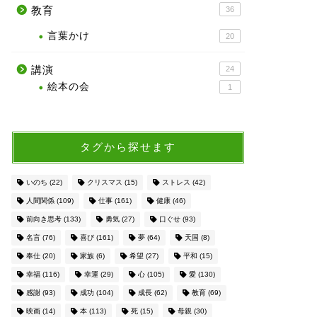
教育
36
言葉かけ
20
講演
24
絵本の会
1
タグから探せます
いのち
(22)
クリスマス
(15)
ストレス
(42)
人間関係
(109)
仕事
(161)
健康
(46)
前向き思考
(133)
勇気
(27)
口ぐせ
(93)
名言
(76)
喜び
(161)
夢
(64)
天国
(8)
奉仕
(20)
家族
(6)
希望
(27)
平和
(15)
幸福
(116)
幸運
(29)
心
(105)
愛
(130)
感謝
(93)
成功
(104)
成長
(62)
教育
(69)
映画
(14)
本
(113)
死
(15)
母親
(30)