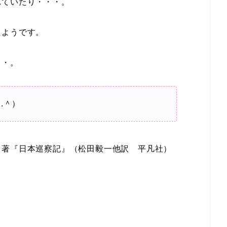
れていたり・・・。
たようです。
・・。
.＾）
ノ著『日本巡察記』（松田毅一他訳 平凡社）