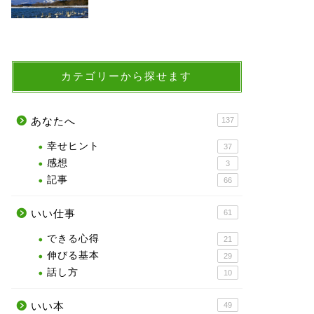
カテゴリーから探せます
あなたへ
137
幸せヒント
37
感想
3
記事
66
いい仕事
61
できる心得
21
伸びる基本
29
話し方
10
いい本
49