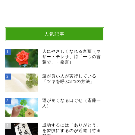
人気記事
人にやさしくなれる言葉（マ
1
ザー・テレサ、詩「一つの言
葉で」・格言）
運が良い人が実行している
2
「ツキを呼ぶ3つの方法」
運が良くなる口ぐせ（斎藤一
3
人）
成功するには「ありがとう」
4
を習慣にするのが近道（竹田