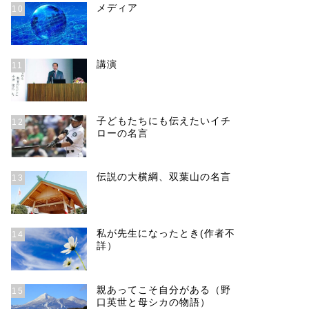
メディア
10
講演
11
子どもたちにも伝えたいイチ
12
ローの名言
伝説の大横綱、双葉山の名言
13
私が先生になったとき(作者不
14
詳）
親あってこそ自分がある（野
15
口英世と母シカの物語）