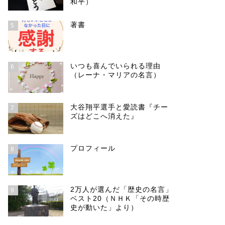
和平）
著書
5
いつも喜んでいられる理由
6
（レーナ・マリアの名言）
大谷翔平選手と愛読書『チー
7
ズはどこへ消えた』
プロフィール
8
2万人が選んだ「歴史の名言」
9
ベスト20（ＮＨＫ「その時歴
史が動いた」より）