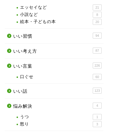
エッセイなど
21
小説など
8
絵本・子どもの本
20
いい習慣
94
いい考え方
87
いい言葉
226
口ぐせ
60
いい話
123
悩み解決
4
うつ
1
怒り
3