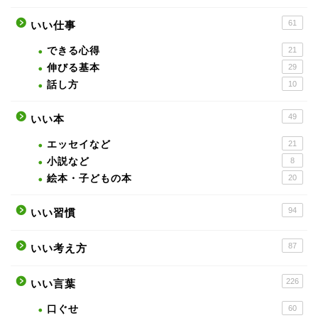
61
いい仕事
できる心得
21
伸びる基本
29
話し方
10
49
いい本
エッセイなど
21
小説など
8
絵本・子どもの本
20
94
いい習慣
87
いい考え方
226
いい言葉
口ぐせ
60