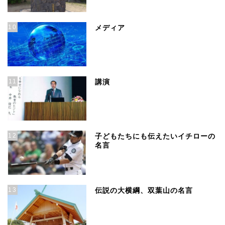
10
メディア
11
講演
12
子どもたちにも伝えたいイチローの
名言
13
伝説の大横綱、双葉山の名言