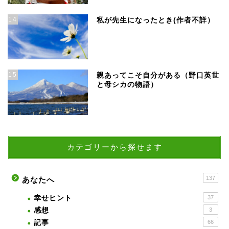
14
私が先生になったとき(作者不詳）
15
親あってこそ自分がある（野口英世
と母シカの物語）
カテゴリーから探せます
137
あなたへ
幸せヒント
37
感想
3
記事
66