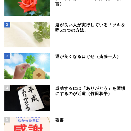
言）
2
運が良い人が実行している「ツキを
呼ぶ3つの方法」
3
運が良くなる口ぐせ（斎藤一人）
4
成功するには「ありがとう」を習慣
にするのが近道（竹田和平）
5
著書