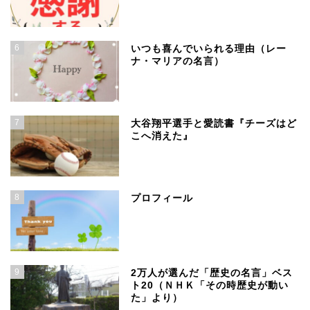
6
いつも喜んでいられる理由（レー
ナ・マリアの名言）
7
大谷翔平選手と愛読書『チーズはど
こへ消えた』
8
プロフィール
9
2万人が選んだ「歴史の名言」ベス
ト20（ＮＨＫ「その時歴史が動い
た」より）