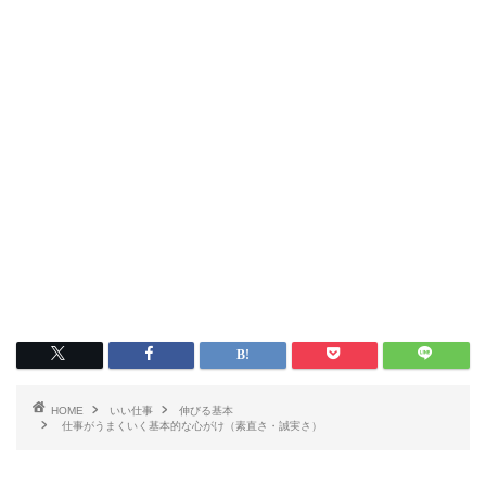
HOME
いい仕事
伸びる基本
仕事がうまくいく基本的な心がけ（素直さ・誠実さ）