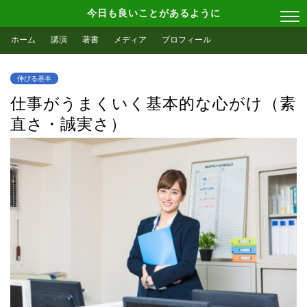
今日も良いことがあるように
ホーム
講演
著書
メディア
プロフィール
伸びる基本
仕事がうまくいく基本的な心がけ（素
直さ・誠実さ）