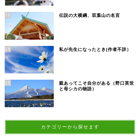
13
伝説の大横綱、双葉山の名言
14
私が先生になったとき(作者不詳）
15
親あってこそ自分がある（野口英世
と母シカの物語）
カテゴリーから探せます