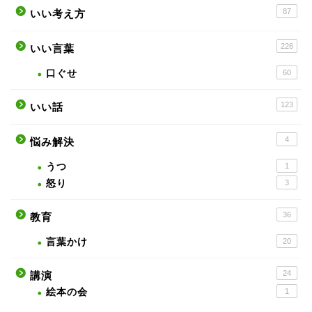
87
いい考え方
226
いい言葉
口ぐせ
60
123
いい話
4
悩み解決
うつ
1
怒り
3
36
教育
言葉かけ
20
24
講演
絵本の会
1