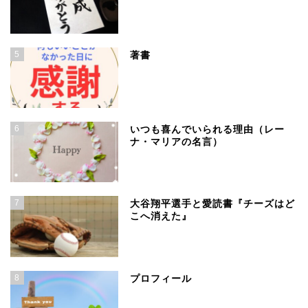
5
著書
6
いつも喜んでいられる理由（レー
ナ・マリアの名言）
7
大谷翔平選手と愛読書『チーズはど
こへ消えた』
8
プロフィール