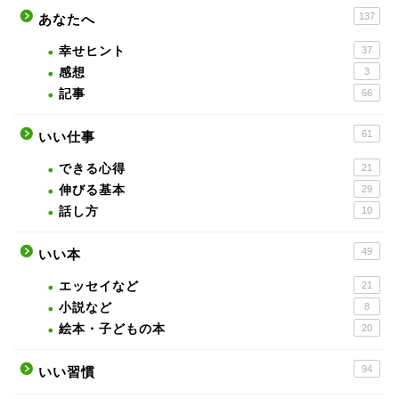
137
あなたへ
幸せヒント
37
感想
3
記事
66
61
いい仕事
できる心得
21
伸びる基本
29
話し方
10
49
いい本
エッセイなど
21
小説など
8
絵本・子どもの本
20
94
いい習慣