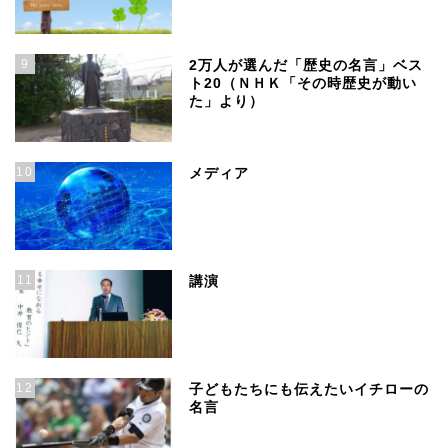
9
2万人が選んだ「歴史の名言」ベス
ト20（ＮＨＫ「その時歴史が動い
た」より）
10
メディア
11
講演
12
子どもたちにも伝えたいイチローの
名言