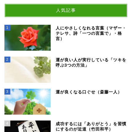
人気記事
1
人にやさしくなれる言葉（マザー・
テレサ、詩「一つの言葉で」・格
言）
2
運が良い人が実行している「ツキを
呼ぶ3つの方法」
3
運が良くなる口ぐせ（斎藤一人）
4
成功するには「ありがとう」を習慣
にするのが近道（竹田和平）