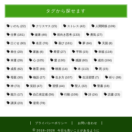
タグから探せます
いのち
(22)
クリスマス
(15)
ストレス
(42)
人間関係
(109)
仕事
(161)
健康
(46)
前向き思考
(133)
勇気
(27)
口ぐせ
(93)
名言
(76)
喜び
(161)
夢
(64)
天国
(8)
奉仕
(20)
家族
(6)
希望
(27)
平和
(15)
幸福
(116)
幸運
(29)
心
(105)
愛
(130)
感謝
(93)
成功
(104)
成長
(62)
教育
(69)
映画
(14)
本
(113)
死
(15)
母親
(30)
物語
(27)
生き方
(107)
生活習慣
(7)
祈り
(38)
神
(73)
笑顔
(47)
習慣
(44)
聖人
(32)
聖書
(18)
能力
(17)
自己肯定感
(56)
行動
(109)
詩
(24)
読書
(23)
講演
(23)
逆境
(78)
プライバシーポリシー
お問い合わせ
2018–2026 今日も良いことがあるように