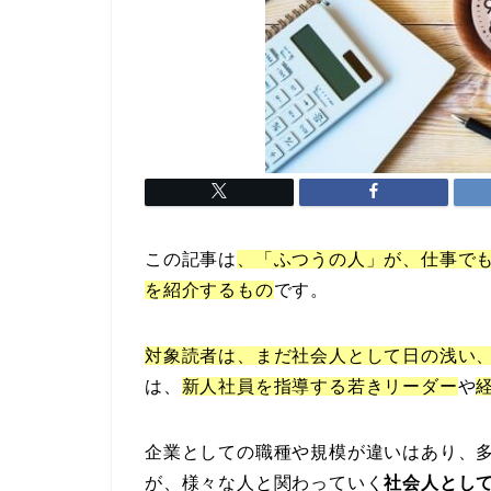
この記事は
、「ふつうの人」が、仕事で
を紹介するもの
です。
対象読者は、まだ社会人として日の浅い、
は、
新人社員を指導する若きリーダー
や
企業としての職種や規模が違いはあり、
が、様々な人と関わっていく
社会人とし