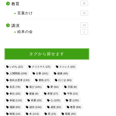
教育
36
言葉かけ
20
講演
24
絵本の会
1
タグから探せます
いのち
(22)
クリスマス
(15)
ストレス
(42)
人間関係
(109)
仕事
(161)
健康
(46)
前向き思考
(133)
勇気
(27)
口ぐせ
(93)
名言
(76)
喜び
(161)
夢
(64)
天国
(8)
奉仕
(20)
家族
(6)
希望
(27)
平和
(15)
幸福
(116)
幸運
(29)
心
(105)
愛
(130)
感謝
(93)
成功
(104)
成長
(62)
教育
(69)
映画
(14)
本
(113)
死
(15)
母親
(30)