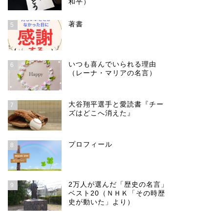
和平）
著書
5
いつも喜んでいられる理由
6
（レーナ・マリアの名言）
大谷翔平選手と愛読書『チー
7
ズはどこへ消えた』
プロフィール
8
2万人が選んだ「歴史の名言」
9
ベスト20（ＮＨＫ「その時歴
史が動いた」より）