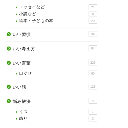
エッセイなど
21
小説など
8
絵本・子どもの本
20
いい習慣
94
いい考え方
87
いい言葉
226
口ぐせ
60
いい話
123
悩み解決
4
うつ
1
怒り
3