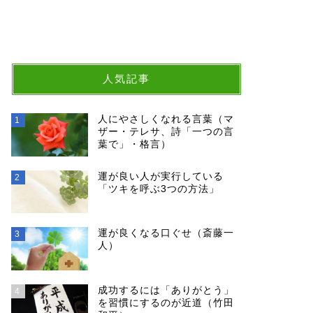
人気記事
人にやさしくなれる言葉（マ
1
ザー・テレサ、詩「一つの言
葉で」・格言）
運が良い人が実行している
2
「ツキを呼ぶ3つの方法」
運が良くなる口ぐせ（斎藤一
3
人）
成功するには「ありがとう」
4
を習慣にするのが近道（竹田