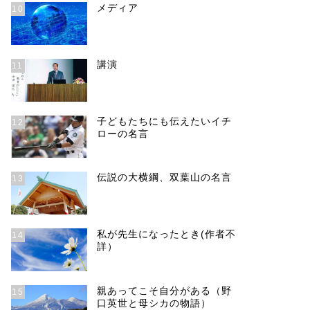
メディア
10
講演
11
子どもたちにも伝えたいイチ
12
ローの名言
伝説の大横綱、双葉山の名言
13
私が先生になったとき(作者不
14
詳）
親あってこそ自分がある（野
15
口英世と母シカの物語）