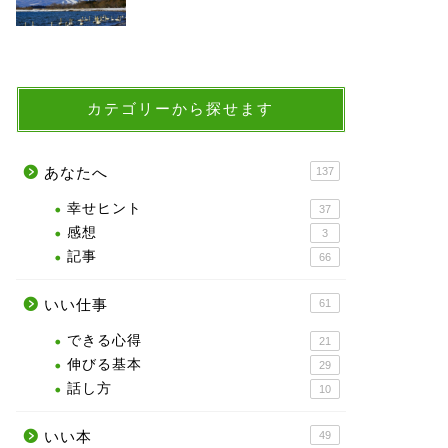
カテゴリーから探せます
あなたへ
137
幸せヒント
37
感想
3
記事
66
いい仕事
61
できる心得
21
伸びる基本
29
話し方
10
いい本
49