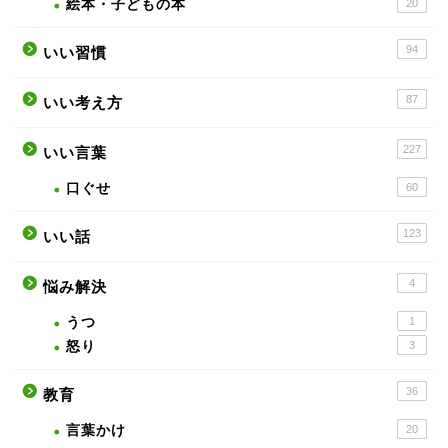
絵本・子どもの本
20
94
いい習慣
87
いい考え方
227
いい言葉
口ぐせ
60
123
いい話
4
悩み解決
うつ
1
怒り
3
36
教育
言葉かけ
20