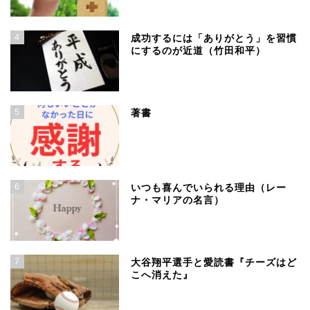
4
成功するには「ありがとう」を習慣
にするのが近道（竹田和平）
5
著書
6
いつも喜んでいられる理由（レー
ナ・マリアの名言）
7
大谷翔平選手と愛読書『チーズはど
こへ消えた』