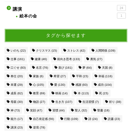
24
講演
絵本の会
1
タグから探せます
いのち
(22)
クリスマス
(15)
ストレス
(42)
人間関係
(109)
仕事
(161)
健康
(46)
前向き思考
(133)
勇気
(27)
口ぐせ
(93)
名言
(76)
喜び
(161)
夢
(64)
天国
(8)
奉仕
(20)
家族
(6)
希望
(27)
平和
(15)
幸福
(116)
幸運
(29)
心
(105)
愛
(130)
感謝
(93)
成功
(104)
成長
(62)
教育
(69)
映画
(14)
本
(113)
死
(15)
母親
(30)
物語
(27)
生き方
(107)
生活習慣
(7)
祈り
(38)
神
(73)
笑顔
(47)
習慣
(44)
聖人
(32)
聖書
(18)
能力
(17)
自己肯定感
(56)
行動
(109)
詩
(24)
読書
(23)
講演
(23)
逆境
(78)