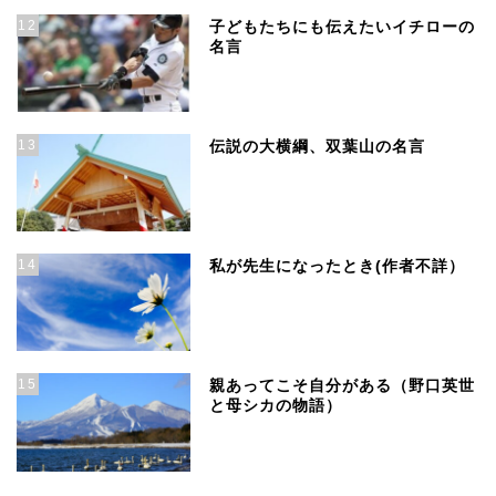
12
子どもたちにも伝えたいイチローの
名言
13
伝説の大横綱、双葉山の名言
14
私が先生になったとき(作者不詳）
15
親あってこそ自分がある（野口英世
と母シカの物語）