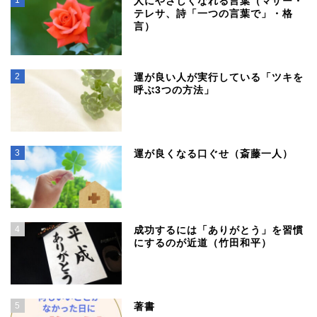
人にやさしくなれる言葉（マザー・
テレサ、詩「一つの言葉で」・格
言）
2
運が良い人が実行している「ツキを
呼ぶ3つの方法」
3
運が良くなる口ぐせ（斎藤一人）
4
成功するには「ありがとう」を習慣
にするのが近道（竹田和平）
5
著書