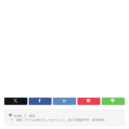
HOME
講演
講演「子どもが伸びるしつけのヒント」(松江市開星中学・高等学校)