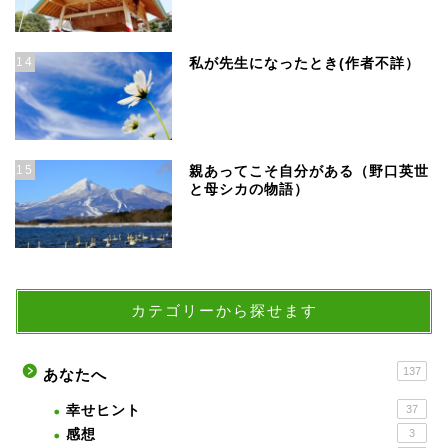
14
私が先生になったとき(作者不詳）
15
親あってこそ自分がある（野口英世
と母シカの物語）
カテゴリーから探せます
137
あなたへ
幸せヒント
37
感想
3