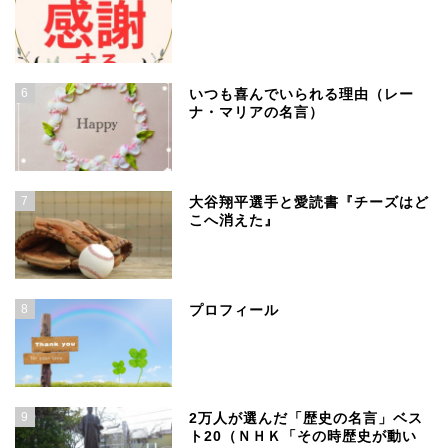
6
いつも喜んでいられる理由（レー
ナ・マリアの名言）
7
大谷翔平選手と愛読書『チーズはど
こへ消えた』
8
プロフィール
9
2万人が選んだ「歴史の名言」ベス
ト20（ＮＨＫ「その時歴史が動い