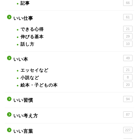
記事
66
61
いい仕事
できる心得
21
伸びる基本
29
話し方
10
49
いい本
エッセイなど
21
小説など
8
絵本・子どもの本
20
94
いい習慣
87
いい考え方
227
いい言葉