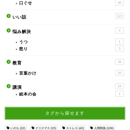
口ぐせ
60
123
いい話
4
悩み解決
うつ
1
怒り
3
36
教育
言葉かけ
20
24
講演
絵本の会
1
タグから探せます
いのち
(22)
クリスマス
(15)
ストレス
(42)
人間関係
(109)