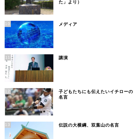
た」より）
10
メディア
11
講演
12
子どもたちにも伝えたいイチローの
名言
13
伝説の大横綱、双葉山の名言