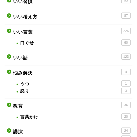
93
いい習慣
87
いい考え方
226
いい言葉
口ぐせ
60
123
いい話
4
悩み解決
うつ
1
怒り
3
36
教育
言葉かけ
20
24
講演