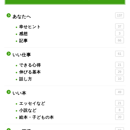
137
あなたへ
幸せヒント
37
感想
3
記事
66
61
いい仕事
できる心得
21
伸びる基本
29
話し方
10
49
いい本
エッセイなど
21
小説など
8
絵本・子どもの本
20