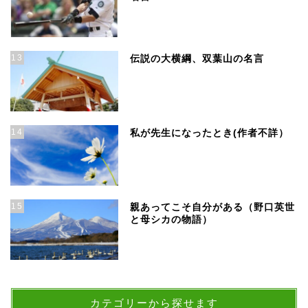
13
伝説の大横綱、双葉山の名言
14
私が先生になったとき(作者不詳）
15
親あってこそ自分がある（野口英世
と母シカの物語）
カテゴリーから探せます