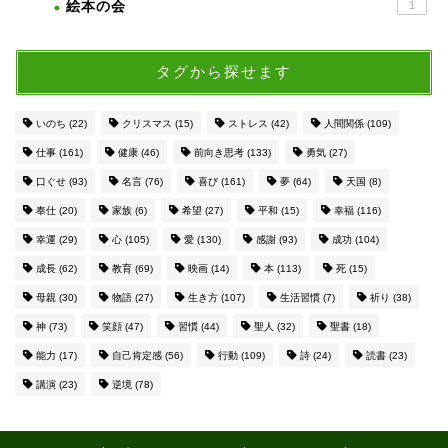
絵本の会
1
タグから探せます
いのち
(22)
クリスマス
(15)
ストレス
(42)
人間関係
(109)
仕事
(161)
健康
(46)
前向き思考
(133)
勇気
(27)
口ぐせ
(93)
名言
(76)
喜び
(161)
夢
(64)
天国
(8)
奉仕
(20)
家族
(6)
希望
(27)
平和
(15)
幸福
(116)
幸運
(29)
心
(105)
愛
(130)
感謝
(93)
成功
(104)
成長
(62)
教育
(69)
映画
(14)
本
(113)
死
(15)
母親
(30)
物語
(27)
生き方
(107)
生活習慣
(7)
祈り
(38)
神
(73)
笑顔
(47)
習慣
(44)
聖人
(32)
聖書
(18)
能力
(17)
自己肯定感
(56)
行動
(109)
詩
(24)
読書
(23)
講演
(23)
逆境
(78)