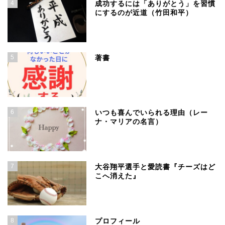
4
成功するには「ありがとう」を習慣
にするのが近道（竹田和平）
5
著書
6
いつも喜んでいられる理由（レー
ナ・マリアの名言）
7
大谷翔平選手と愛読書『チーズはど
こへ消えた』
8
プロフィール