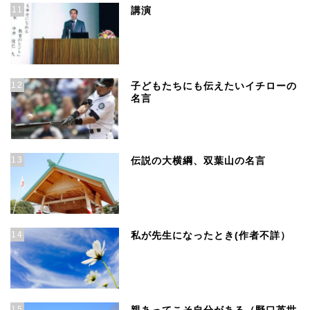
11
講演
12
子どもたちにも伝えたいイチローの
名言
13
伝説の大横綱、双葉山の名言
14
私が先生になったとき(作者不詳）
15