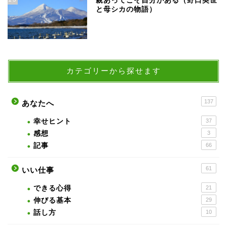
親あってこそ自分がある（野口英世
と母シカの物語）
カテゴリーから探せます
137
あなたへ
幸せヒント
37
感想
3
記事
66
61
いい仕事
できる心得
21
伸びる基本
29
話し方
10