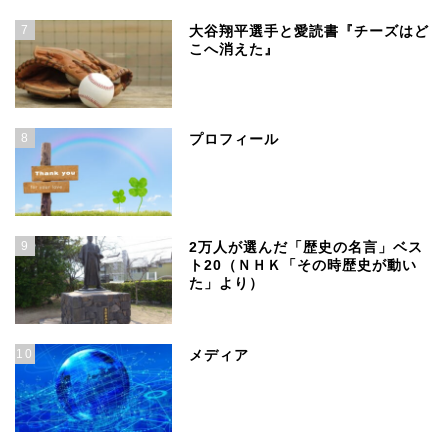
7
大谷翔平選手と愛読書『チーズはど
こへ消えた』
8
プロフィール
9
2万人が選んだ「歴史の名言」ベス
ト20（ＮＨＫ「その時歴史が動い
た」より）
10
メディア