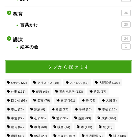
36
教育
言葉かけ
20
24
講演
絵本の会
1
タグから探せます
いのち
(22)
クリスマス
(15)
ストレス
(42)
人間関係
(109)
仕事
(161)
健康
(46)
前向き思考
(133)
勇気
(27)
口ぐせ
(93)
名言
(76)
喜び
(161)
夢
(64)
天国
(8)
奉仕
(20)
家族
(6)
希望
(27)
平和
(15)
幸福
(116)
幸運
(29)
心
(105)
愛
(130)
感謝
(93)
成功
(104)
成長
(62)
教育
(69)
映画
(14)
本
(113)
死
(15)
母親
(30)
物語
(27)
生き方
(107)
生活習慣
(7)
祈り
(38)