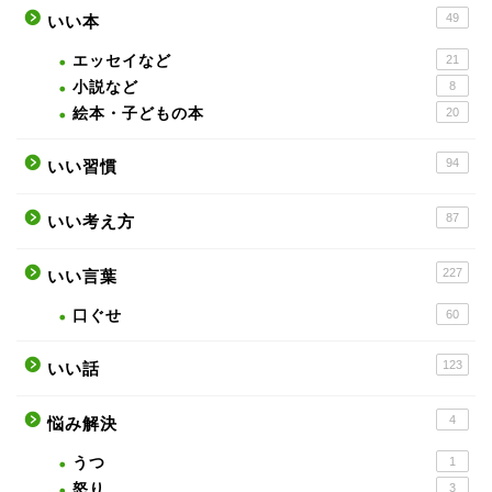
49
いい本
エッセイなど
21
小説など
8
絵本・子どもの本
20
94
いい習慣
87
いい考え方
227
いい言葉
口ぐせ
60
123
いい話
4
悩み解決
うつ
1
怒り
3