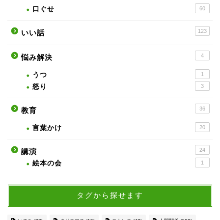
口ぐせ
60
123
いい話
4
悩み解決
うつ
1
怒り
3
36
教育
言葉かけ
20
24
講演
絵本の会
1
タグから探せます