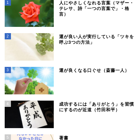
1
人にやさしくなれる言葉（マザー・
テレサ、詩「一つの言葉で」・格
言）
2
運が良い人が実行している「ツキを
呼ぶ3つの方法」
3
運が良くなる口ぐせ（斎藤一人）
4
成功するには「ありがとう」を習慣
にするのが近道（竹田和平）
5
著書