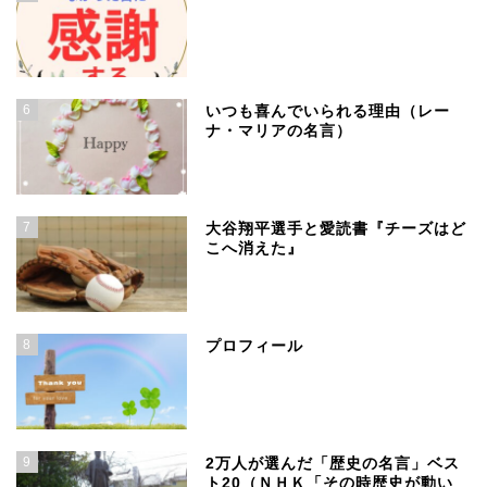
6
いつも喜んでいられる理由（レー
ナ・マリアの名言）
7
大谷翔平選手と愛読書『チーズはど
こへ消えた』
8
プロフィール
9
2万人が選んだ「歴史の名言」ベス
ト20（ＮＨＫ「その時歴史が動い