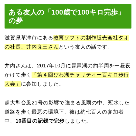
ある友人の「100歳で100キロ完歩」
の夢
滋賀県草津市にある
教育ソフトの制作販売会社タオ
の社長、井内良三さん
という友人の話です。
井内さんは、2017年10月に琵琶湖の約半周を一昼夜
かけて歩く
「第４回びわ湖チャリティー百キロ歩行
大会」
に参加しました。
超大型台風21号の影響で強まる風雨の中、冠水した
道路を歩く最悪の環境下、彼は約七百人の参加者
中、
10番目の記録で完歩
しました。