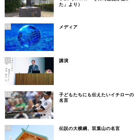
た」より）
10
メディア
11
講演
12
子どもたちにも伝えたいイチローの
名言
13
伝説の大横綱、双葉山の名言