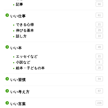
記事
66
61
いい仕事
できる心得
21
伸びる基本
29
話し方
10
49
いい本
エッセイなど
21
小説など
8
絵本・子どもの本
20
94
いい習慣
87
いい考え方
226
いい言葉