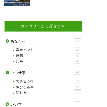
カテゴリーから探せます
あなたへ
137
幸せヒント
37
感想
3
記事
66
いい仕事
61
できる心得
21
伸びる基本
29
話し方
10
いい本
49