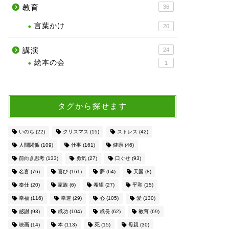
教育
36
言葉かけ
20
講演
24
絵本の会
1
タグから探せます
いのち
(22)
クリスマス
(15)
ストレス
(42)
人間関係
(109)
仕事
(161)
健康
(46)
前向き思考
(133)
勇気
(27)
口ぐせ
(93)
名言
(76)
喜び
(161)
夢
(64)
天国
(8)
奉仕
(20)
家族
(6)
希望
(27)
平和
(15)
幸福
(116)
幸運
(29)
心
(105)
愛
(130)
感謝
(93)
成功
(104)
成長
(62)
教育
(69)
映画
(14)
本
(113)
死
(15)
母親
(30)