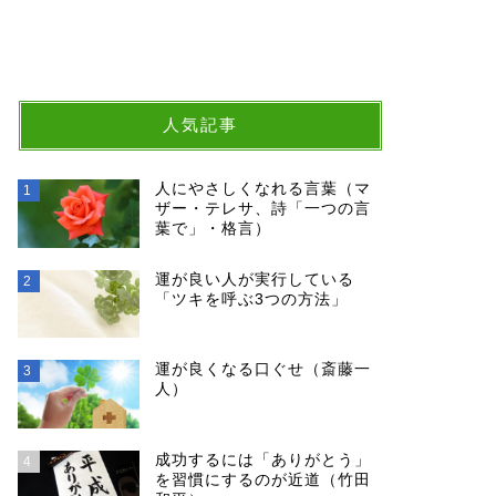
人気記事
人にやさしくなれる言葉（マ
1
ザー・テレサ、詩「一つの言
葉で」・格言）
運が良い人が実行している
2
「ツキを呼ぶ3つの方法」
運が良くなる口ぐせ（斎藤一
3
人）
成功するには「ありがとう」
4
を習慣にするのが近道（竹田