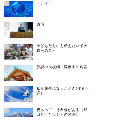
メディア
10
講演
11
子どもたちにも伝えたいイチ
12
ローの名言
伝説の大横綱、双葉山の名言
13
私が先生になったとき(作者不
14
詳）
親あってこそ自分がある（野
15
口英世と母シカの物語）