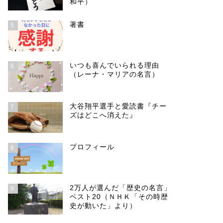
和平）
著書
5
いつも喜んでいられる理由
6
（レーナ・マリアの名言）
大谷翔平選手と愛読書『チー
7
ズはどこへ消えた』
プロフィール
8
2万人が選んだ「歴史の名言」
9
ベスト20（ＮＨＫ「その時歴
史が動いた」より）