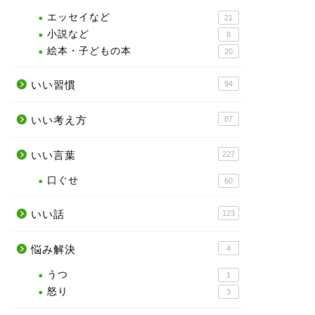
エッセイなど
21
小説など
8
絵本・子どもの本
20
いい習慣
94
いい考え方
87
いい言葉
227
口ぐせ
60
いい話
123
悩み解決
4
うつ
1
怒り
3