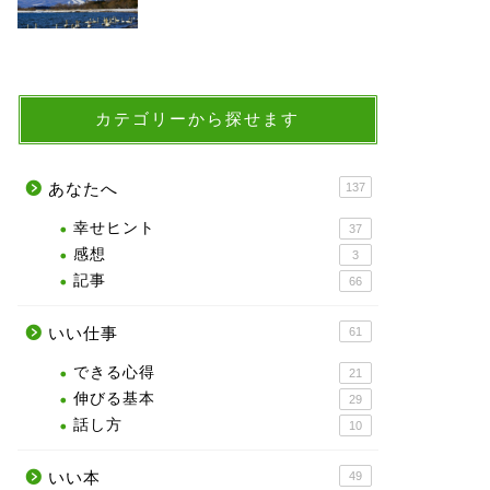
カテゴリーから探せます
あなたへ
137
幸せヒント
37
感想
3
記事
66
いい仕事
61
できる心得
21
伸びる基本
29
話し方
10
いい本
49