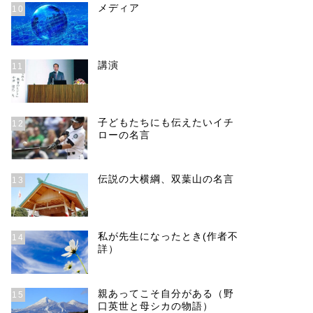
メディア
10
講演
11
子どもたちにも伝えたいイチ
12
ローの名言
伝説の大横綱、双葉山の名言
13
私が先生になったとき(作者不
14
詳）
親あってこそ自分がある（野
15
口英世と母シカの物語）