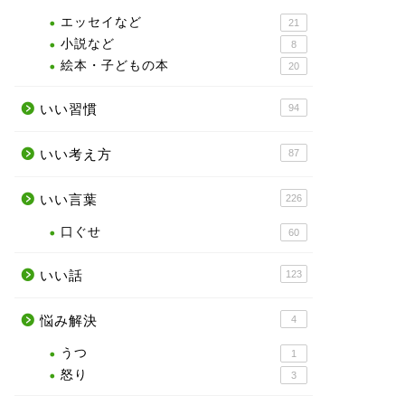
エッセイなど
21
小説など
8
絵本・子どもの本
20
いい習慣
94
いい考え方
87
いい言葉
226
口ぐせ
60
いい話
123
悩み解決
4
うつ
1
怒り
3