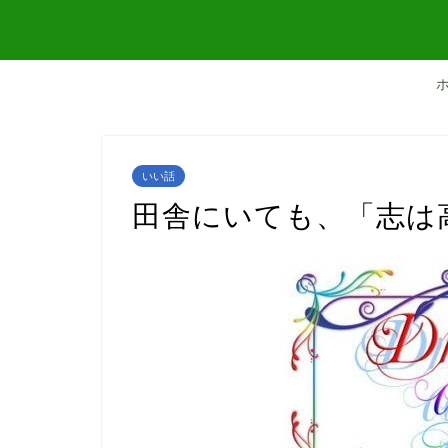
いい話
田舎にいても、「志は