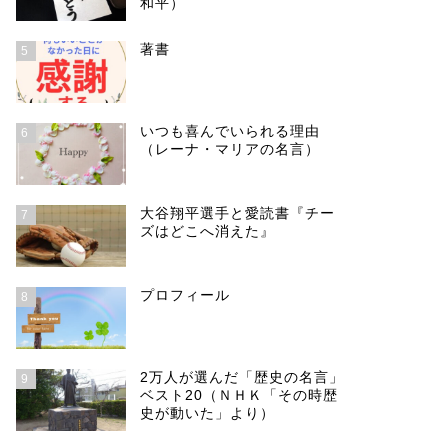
和平）
著書
5
いつも喜んでいられる理由
6
（レーナ・マリアの名言）
大谷翔平選手と愛読書『チー
7
ズはどこへ消えた』
プロフィール
8
2万人が選んだ「歴史の名言」
9
ベスト20（ＮＨＫ「その時歴
史が動いた」より）