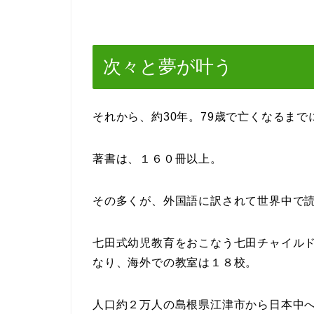
次々と夢が叶う
それから、約30年。79歳で亡くなるま
著書は、１６０冊以上。
その多くが、外国語に訳されて世界中で
七田式幼児教育をおこなう七田チャイル
なり、海外での教室は１８校。
人口約２万人の島根県江津市から日本中