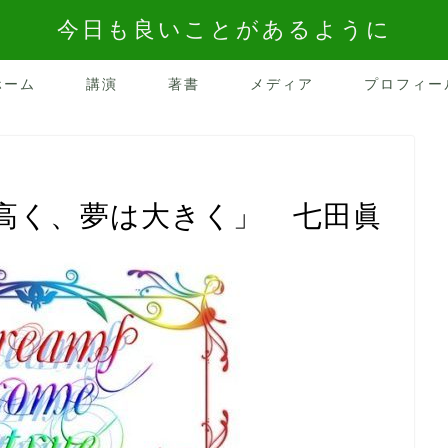
今日も良いことがあるように
ホーム
講演
著書
メディア
プロフィー
高く、夢は大きく」 七田眞