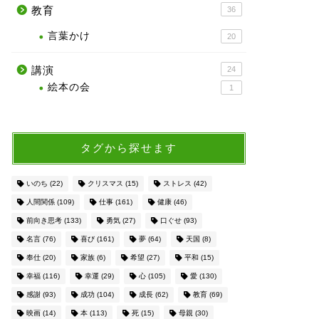
教育
36
言葉かけ
20
講演
24
絵本の会
1
タグから探せます
いのち
(22)
クリスマス
(15)
ストレス
(42)
人間関係
(109)
仕事
(161)
健康
(46)
前向き思考
(133)
勇気
(27)
口ぐせ
(93)
名言
(76)
喜び
(161)
夢
(64)
天国
(8)
奉仕
(20)
家族
(6)
希望
(27)
平和
(15)
幸福
(116)
幸運
(29)
心
(105)
愛
(130)
感謝
(93)
成功
(104)
成長
(62)
教育
(69)
映画
(14)
本
(113)
死
(15)
母親
(30)