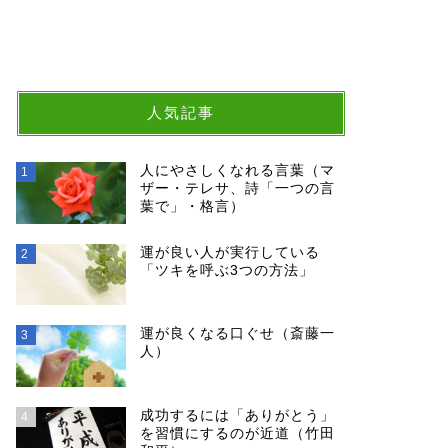
人気記事
人にやさしくなれる言葉（マ
1
ザー・テレサ、詩「一つの言
葉で」・格言）
運が良い人が実行している
2
「ツキを呼ぶ3つの方法」
運が良くなる口ぐせ（斎藤一
3
人）
成功するには「ありがとう」
4
を習慣にするのが近道（竹田