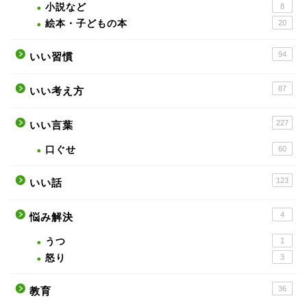
小説など
8
絵本・子どもの本
20
94
いい習慣
87
いい考え方
227
いい言葉
口ぐせ
60
123
いい話
4
悩み解決
うつ
1
怒り
3
36
教育