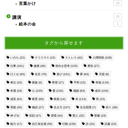
言葉かけ
20
24
講演
絵本の会
1
タグから探せます
いのち
(22)
クリスマス
(15)
ストレス
(42)
人間関係
(109)
仕事
(161)
健康
(46)
前向き思考
(133)
勇気
(27)
口ぐせ
(93)
名言
(76)
喜び
(161)
夢
(64)
天国
(8)
奉仕
(20)
家族
(6)
希望
(27)
平和
(15)
幸福
(116)
幸運
(29)
心
(105)
愛
(130)
感謝
(93)
成功
(104)
成長
(62)
教育
(69)
映画
(14)
本
(113)
死
(15)
母親
(30)
物語
(27)
生き方
(107)
生活習慣
(7)
祈り
(38)
神
(73)
笑顔
(47)
習慣
(44)
聖人
(32)
聖書
(18)
能力
(17)
自己肯定感
(56)
行動
(109)
詩
(24)
読書
(23)