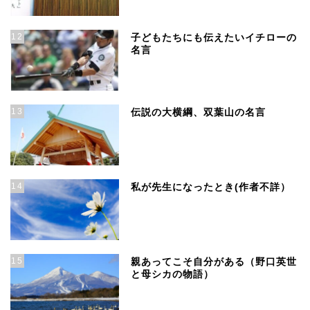
12
子どもたちにも伝えたいイチローの
名言
13
伝説の大横綱、双葉山の名言
14
私が先生になったとき(作者不詳）
15
親あってこそ自分がある（野口英世
と母シカの物語）