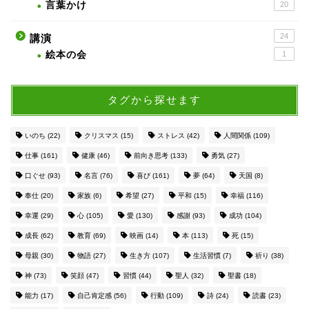
言葉かけ
20
24
講演
絵本の会
1
タグから探せます
いのち
(22)
クリスマス
(15)
ストレス
(42)
人間関係
(109)
仕事
(161)
健康
(46)
前向き思考
(133)
勇気
(27)
口ぐせ
(93)
名言
(76)
喜び
(161)
夢
(64)
天国
(8)
奉仕
(20)
家族
(6)
希望
(27)
平和
(15)
幸福
(116)
幸運
(29)
心
(105)
愛
(130)
感謝
(93)
成功
(104)
成長
(62)
教育
(69)
映画
(14)
本
(113)
死
(15)
母親
(30)
物語
(27)
生き方
(107)
生活習慣
(7)
祈り
(38)
神
(73)
笑顔
(47)
習慣
(44)
聖人
(32)
聖書
(18)
能力
(17)
自己肯定感
(56)
行動
(109)
詩
(24)
読書
(23)