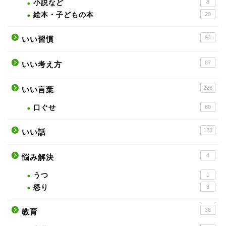
小説など
8
絵本・子どもの本
20
94
いい習慣
87
いい考え方
226
いい言葉
口ぐせ
60
123
いい話
4
悩み解決
うつ
1
怒り
3
36
教育