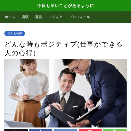
今日も良いことがあるように
ホーム
講演
著書
メディア
プロフィール
できる心得
どんな時もポジティブ(仕事ができる
人の心得）