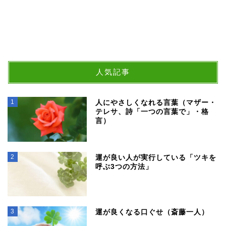
人気記事
1
人にやさしくなれる言葉（マザー・
テレサ、詩「一つの言葉で」・格
言）
2
運が良い人が実行している「ツキを
呼ぶ3つの方法」
3
運が良くなる口ぐせ（斎藤一人）