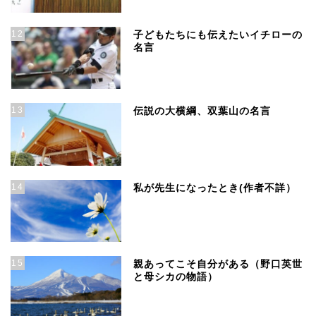
12
子どもたちにも伝えたいイチローの
名言
13
伝説の大横綱、双葉山の名言
14
私が先生になったとき(作者不詳）
15
親あってこそ自分がある（野口英世
と母シカの物語）