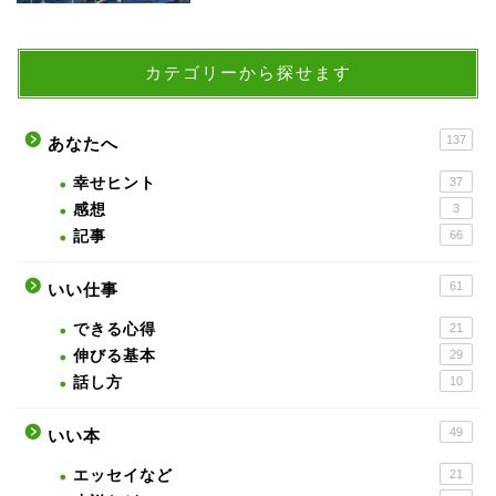
カテゴリーから探せます
137
あなたへ
幸せヒント
37
感想
3
記事
66
61
いい仕事
できる心得
21
伸びる基本
29
話し方
10
49
いい本
エッセイなど
21