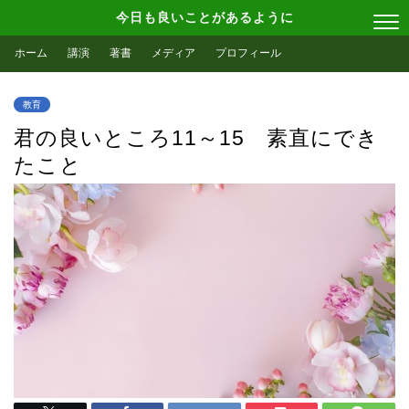
今日も良いことがあるように
ホーム
講演
著書
メディア
プロフィール
教育
君の良いところ11～15 素直にでき
たこと