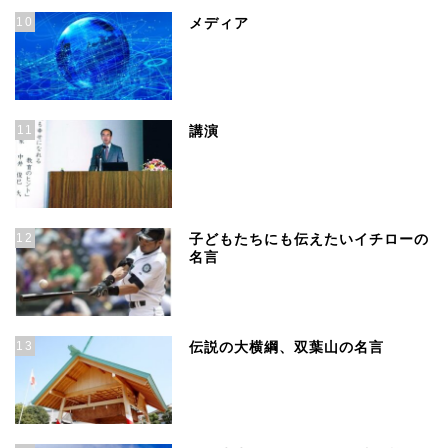
10
メディア
11
講演
12
子どもたちにも伝えたいイチローの
名言
13
伝説の大横綱、双葉山の名言