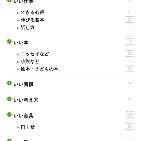
いい仕事
できる心得
21
伸びる基本
29
話し方
10
49
いい本
エッセイなど
21
小説など
8
絵本・子どもの本
20
94
いい習慣
87
いい考え方
227
いい言葉
口ぐせ
60
123