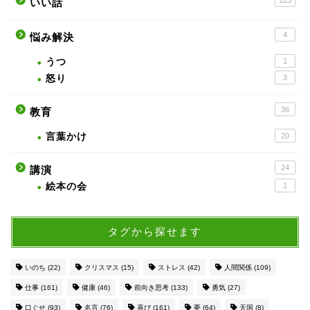
いい話
4
悩み解決
うつ
1
怒り
3
36
教育
言葉かけ
20
24
講演
絵本の会
1
タグから探せます
いのち
(22)
クリスマス
(15)
ストレス
(42)
人間関係
(109)
仕事
(161)
健康
(46)
前向き思考
(133)
勇気
(27)
口ぐせ
(93)
名言
(76)
喜び
(161)
夢
(64)
天国
(8)