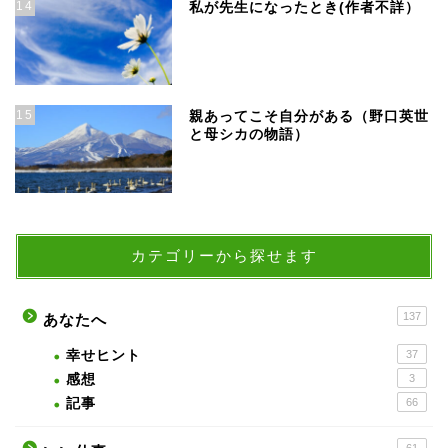
14
私が先生になったとき(作者不詳）
15
親あってこそ自分がある（野口英世
と母シカの物語）
カテゴリーから探せます
137
あなたへ
幸せヒント
37
感想
3
記事
66
61