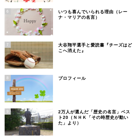
6
いつも喜んでいられる理由（レー
ナ・マリアの名言）
7
大谷翔平選手と愛読書『チーズはど
こへ消えた』
8
プロフィール
9
2万人が選んだ「歴史の名言」ベス
ト20（ＮＨＫ「その時歴史が動い
た」より）