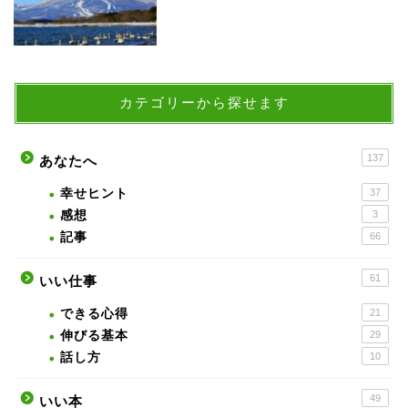
カテゴリーから探せます
137
あなたへ
幸せヒント
37
感想
3
記事
66
61
いい仕事
できる心得
21
伸びる基本
29
話し方
10
49
いい本