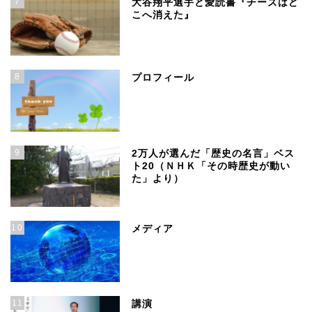
7
大谷翔平選手と愛読書『チーズはど
こへ消えた』
8
プロフィール
9
2万人が選んだ「歴史の名言」ベス
ト20（ＮＨＫ「その時歴史が動い
た」より）
10
メディア
11
講演