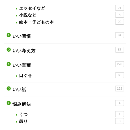
エッセイなど
21
小説など
8
絵本・子どもの本
20
94
いい習慣
87
いい考え方
226
いい言葉
口ぐせ
60
123
いい話
4
悩み解決
うつ
1
怒り
3