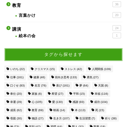
36
教育
言葉かけ
20
24
講演
絵本の会
1
タグから探せます
いのち
(22)
クリスマス
(15)
ストレス
(42)
人間関係
(109)
仕事
(161)
健康
(46)
前向き思考
(133)
勇気
(27)
口ぐせ
(93)
名言
(76)
喜び
(161)
夢
(64)
天国
(8)
奉仕
(20)
家族
(6)
希望
(27)
平和
(15)
幸福
(116)
幸運
(29)
心
(105)
愛
(130)
感謝
(93)
成功
(104)
成長
(62)
教育
(69)
映画
(14)
本
(113)
死
(15)
母親
(30)
物語
(27)
生き方
(107)
生活習慣
(7)
祈り
(38)
神
(73)
笑顔
(47)
習慣
(44)
聖人
(32)
聖書
(18)