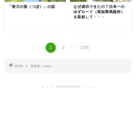
「努力の壺（つぼ）」の話
なぜ成功できたの？日本一の
ゆずロード（高知県馬路村）
を取材して・・・
...
1
2
105
HOME
投稿者：tnakai