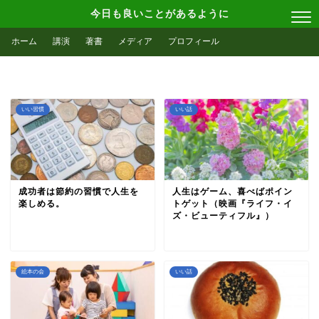
今日も良いことがあるように
ホーム
講演
著書
メディア
プロフィール
いい習慣
いい話
成功者は節約の習慣で人生を
人生はゲーム、喜べばポイン
楽しめる。
トゲット（映画『ライフ・イ
ズ・ビューティフル』）
絵本の会
いい話