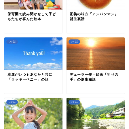
保育園で読み聞かせして子ど
正義の味方『アンパンマン』
もたちが喜んだ絵本
誕生裏話
いい話
いい話
幸運がいつもあなたと共に
デューラー作・絵画「祈りの
「ラッキーペニー」の話
手」の誕生秘話
いい話
いい話