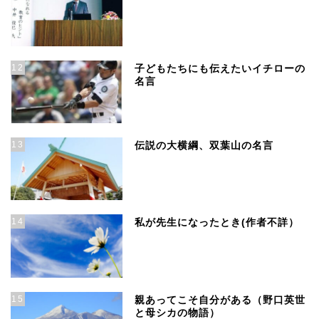
12
子どもたちにも伝えたいイチローの
名言
13
伝説の大横綱、双葉山の名言
14
私が先生になったとき(作者不詳）
15
親あってこそ自分がある（野口英世
と母シカの物語）