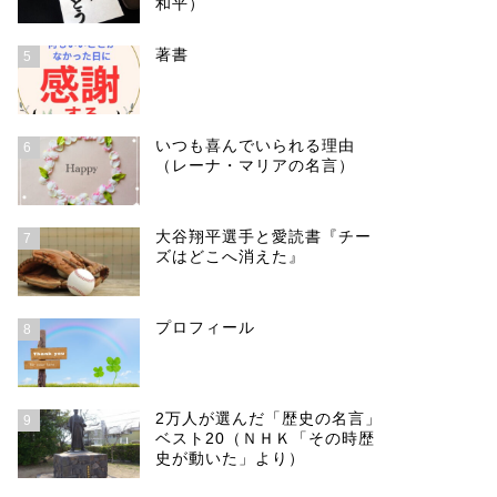
和平）
著書
5
いつも喜んでいられる理由
6
（レーナ・マリアの名言）
大谷翔平選手と愛読書『チー
7
ズはどこへ消えた』
プロフィール
8
2万人が選んだ「歴史の名言」
9
ベスト20（ＮＨＫ「その時歴
史が動いた」より）