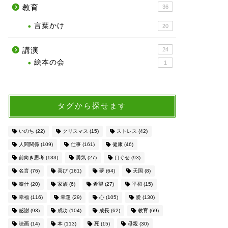
教育
36
言葉かけ
20
講演
24
絵本の会
1
タグから探せます
いのち
(22)
クリスマス
(15)
ストレス
(42)
人間関係
(109)
仕事
(161)
健康
(46)
前向き思考
(133)
勇気
(27)
口ぐせ
(93)
名言
(76)
喜び
(161)
夢
(64)
天国
(8)
奉仕
(20)
家族
(6)
希望
(27)
平和
(15)
幸福
(116)
幸運
(29)
心
(105)
愛
(130)
感謝
(93)
成功
(104)
成長
(62)
教育
(69)
映画
(14)
本
(113)
死
(15)
母親
(30)