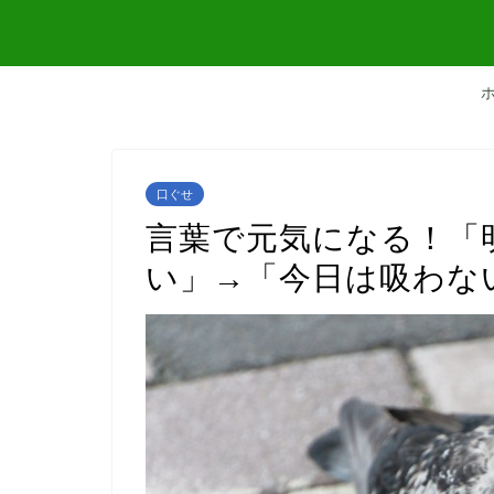
口ぐせ
言葉で元気になる！「
い」→「今日は吸わな