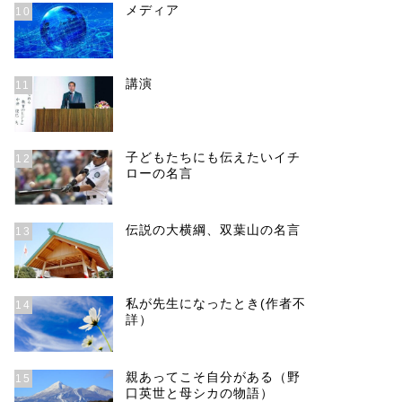
メディア
10
講演
11
子どもたちにも伝えたいイチ
12
ローの名言
伝説の大横綱、双葉山の名言
13
私が先生になったとき(作者不
14
詳）
親あってこそ自分がある（野
15
口英世と母シカの物語）