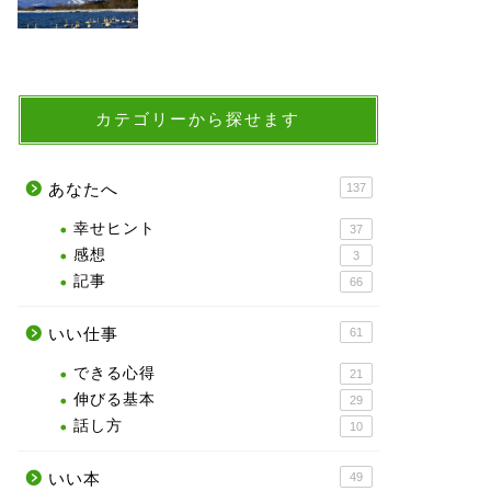
カテゴリーから探せます
あなたへ
137
幸せヒント
37
感想
3
記事
66
いい仕事
61
できる心得
21
伸びる基本
29
話し方
10
いい本
49