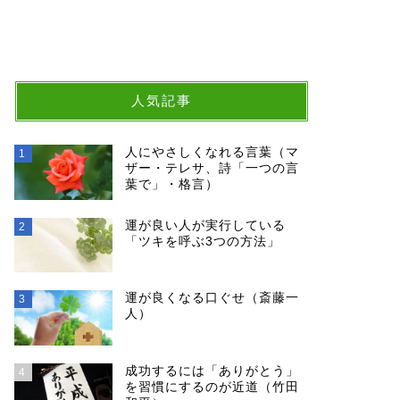
人気記事
人にやさしくなれる言葉（マ
1
ザー・テレサ、詩「一つの言
葉で」・格言）
運が良い人が実行している
2
「ツキを呼ぶ3つの方法」
運が良くなる口ぐせ（斎藤一
3
人）
成功するには「ありがとう」
4
を習慣にするのが近道（竹田