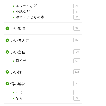
エッセイなど
21
小説など
8
絵本・子どもの本
20
いい習慣
94
いい考え方
87
いい言葉
227
口ぐせ
60
いい話
123
悩み解決
4
うつ
1
怒り
3